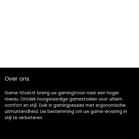
Over ons
Game-Stoel.nl: breng uw gamingtroon naar een hoger
niveau. Ontdek hoogwaardige gamestoelen voor ultiem
comfort en stijl. Duik in gamingsessies met ergonomische
uitmuntendheid. Uw bestemming om uw game-ervaring in
stijl te verbeteren.