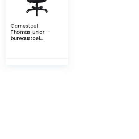
Gamestoel
Thomas junior –
bureaustoel
gaming stijl –
hoogte verstelbaar
– roze zwart