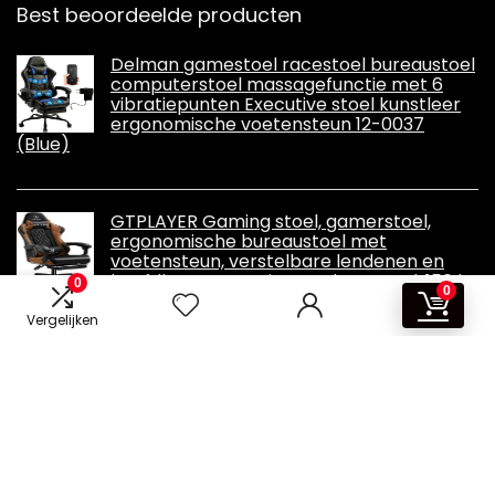
Best beoordeelde producten
Delman gamestoel racestoel bureaustoel
computerstoel massagefunctie met 6
vibratiepunten Executive stoel kunstleer
ergonomische voetensteun 12-0037
(Blue)
GTPLAYER Gaming stoel, gamerstoel,
ergonomische bureaustoel met
voetensteun, verstelbare lendenen en
hoofdkussen, gamingstoel, gevoerd, 150 kg
0
0
belastbaarheid
Vergelijken
Informatie