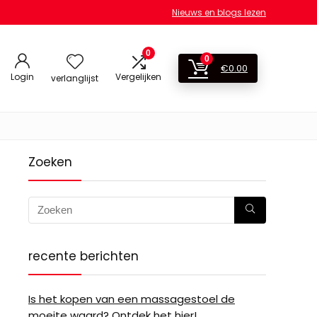
Nieuws en blogs lezen
0
0
€
0.00
Login
Vergelijken
verlanglijst
Zoeken
recente berichten
Is het kopen van een massagestoel de
moeite waard? Ontdek het hier!