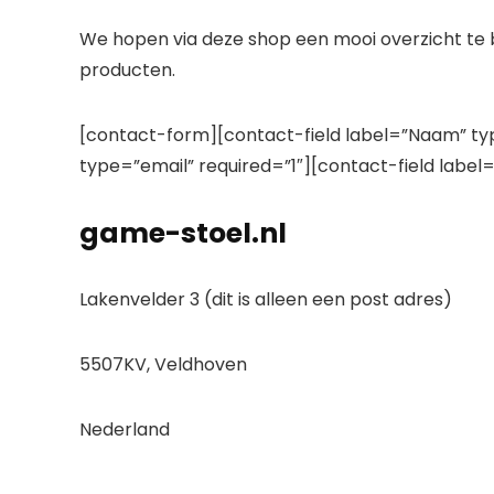
We hopen via deze shop een mooi overzicht te b
producten.
[contact-form][contact-field label=”Naam” typ
type=”email” required=”1″][contact-field labe
game-stoel.nl
Lakenvelder 3 (dit is alleen een post adres)
5507KV, Veldhoven
Nederland