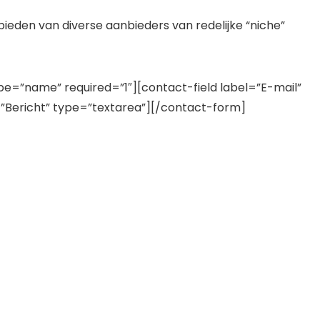
ieden van diverse aanbieders van redelijke “niche”
e=”name” required=”1″][contact-field label=”E-mail”
l=”Bericht” type=”textarea”][/contact-form]