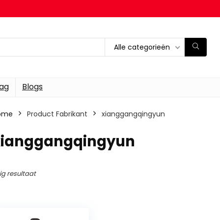
Alle categorieën
dag
Blogs
ome
Product Fabrikant
‎xianggangqingyun
‎xianggangqingyun
ig resultaat