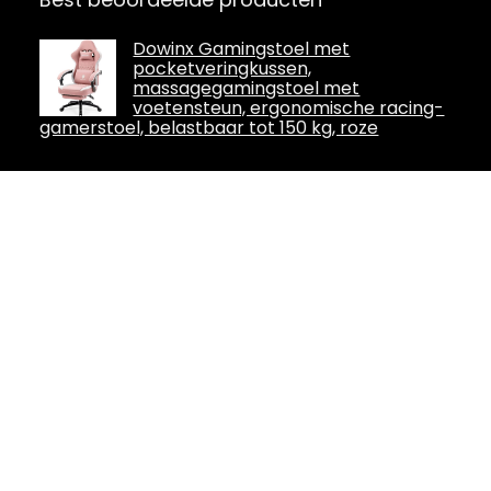
Dowinx Gamingstoel met
pocketveringkussen,
massagegamingstoel met
voetensteun, ergonomische racing-
gamerstoel, belastbaar tot 150 kg, roze
Dowinx Gamingstoel, ergonomische
gamer stoel met massage
lendensteun, pc-bureaustoel,
rugleuning, verstelbare draaistoel
met voetensteun, zwart en rood