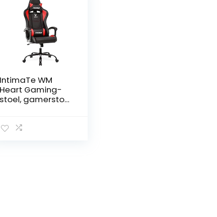
IntimaTe WM
Heart Gaming-
stoel, gamerstoel
met
ergonomische
rugleuning,
verstelbare
hoofdsteun en
lendensteun
(rood)