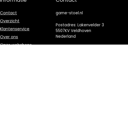
Contact
game-stoel.nl
Overzicht
Postadres: Lakenvelder 3
Klantenservice
5507KV Veldhoven
Nederland
Over ons
Onze webshops
KVK: 88360687
Vacature
E-mail:
info@game-
Blogs
stoel.nl
Privacybeleid
Adverteren