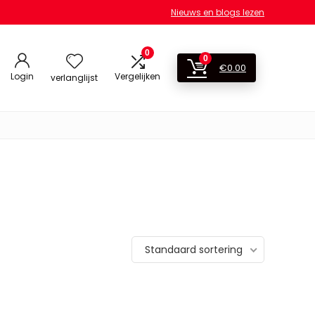
Nieuws en blogs lezen
0
0
€
0.00
Login
Vergelijken
verlanglijst
Standaard sortering