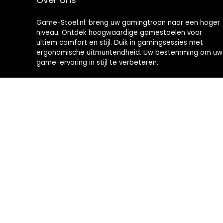
Game-Stoel.nl: breng uw gamingtroon naar een hoger
niveau. Ontdek hoogwaardige gamestoelen voor
ultiem comfort en stijl. Duik in gamingsessies met
ergonomische uitmuntendheid. Uw bestemming om uw
game-ervaring in stijl te verbeteren.
2024 © Brommobiel-kopen.nl Alle rechten voorbehouden