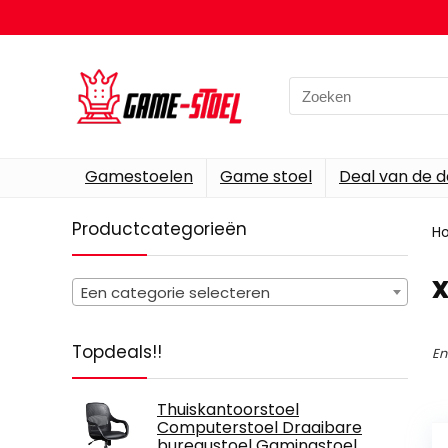
Search
for:
Gamestoelen
Game stoel
Deal van de 
Productcategorieën
H
Een categorie selecteren
Topdeals!!
En
Thuiskantoorstoel
Computerstoel Draaibare
bureaustoel Gamingstoel