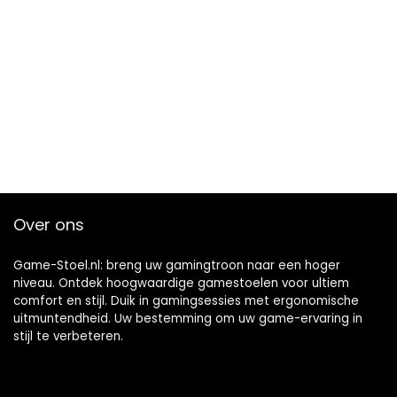
Over ons
Game-Stoel.nl: breng uw gamingtroon naar een hoger
niveau. Ontdek hoogwaardige gamestoelen voor ultiem
comfort en stijl. Duik in gamingsessies met ergonomische
uitmuntendheid. Uw bestemming om uw game-ervaring in
stijl te verbeteren.