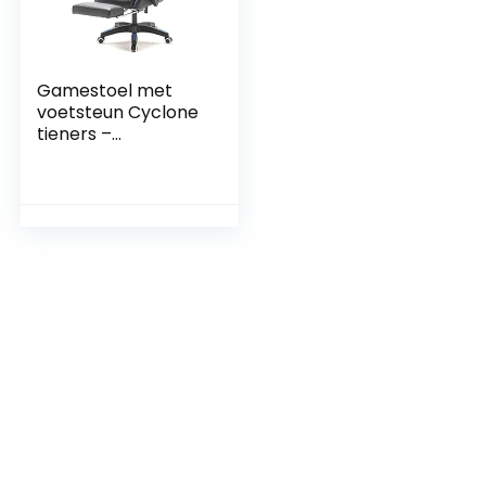
Gamestoel met
voetsteun Cyclone
tieners –
bureaustoel –
racing gaming
stoel – blauw zwart