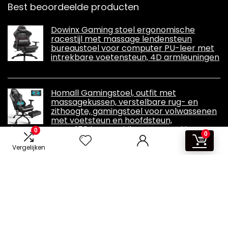
Best beoordeelde producten
Dowinx Gaming stoel ergonomische
racestijl met massage lendensteun
bureaustoel voor computer PU-leer met
intrekbare voetensteun, 4D armleuningen
Homall Gamingstoel, outfit met
massagekussen, verstelbare rug- en
zithoogte, gamingstoel voor volwassenen
met voetsteun en hoofdsteun,
draagvermogen 150 kg, geschikt voor zowel kantoor
0
0
als thuis
Vergelijken
Informatie