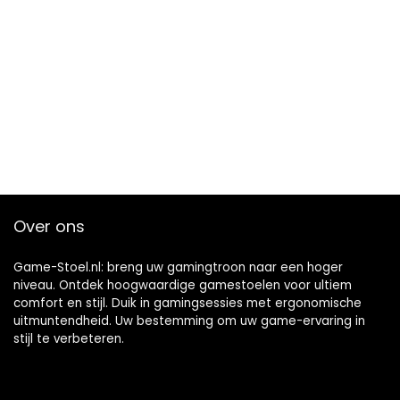
Over ons
Game-Stoel.nl: breng uw gamingtroon naar een hoger
niveau. Ontdek hoogwaardige gamestoelen voor ultiem
comfort en stijl. Duik in gamingsessies met ergonomische
uitmuntendheid. Uw bestemming om uw game-ervaring in
stijl te verbeteren.