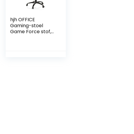
hjh OFFICE
Gaming-stoel
Game Force stof,
armleuningen,
ergonomische
sportstoel,
hoofdsteun, in
hoogte
verstelbaar,
gamestoel
(blauw/zwart, stof)