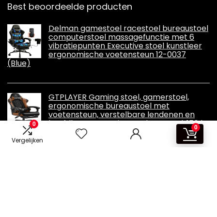
Best beoordeelde producten
Delman gamestoel racestoel bureaustoel
computerstoel massagefunctie met 6
vibratiepunten Executive stoel kunstleer
ergonomische voetensteun 12-0037
(Blue)
GTPLAYER Gaming stoel, gamerstoel,
ergonomische bureaustoel met
voetensteun, verstelbare lendenen en
hoofdkussen, gamingstoel, gevoerd, 150 kg
0
0
belastbaarheid
Vergelijken
Informatie