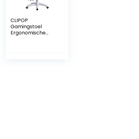
CLIPOP
Gamingstoel
Ergonomische
racestoel in hoogte
verstelbare
middenrug
computer
bureaustoel met
hoofdsteun
armleuning en
lendensteun voor
kantoor en thuis
(roze+wit)