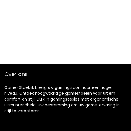
Over ons
Game-Stoel.nl: breng uw gamingtroon naar een hoger
niveau. Ontdek hoogwaardige gamestoelen voor ultiem
comfort en stijl. Duik in gamingsessies met ergonomische
uitmuntendheid. Uw bestemming om uw game-ervaring in
stijl te verbeteren.