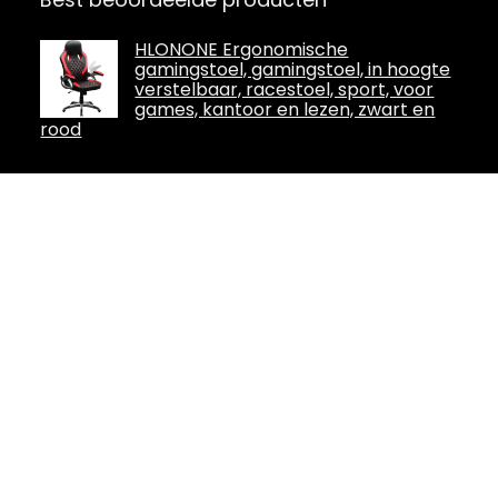
HLONONE Ergonomische
gamingstoel, gamingstoel, in hoogte
verstelbaar, racestoel, sport, voor
games, kantoor en lezen, zwart en
rood
Dowinx Gamingstoel, bureaustoel
met massage-lendensteun,
ademende stof, hoge rugleuning,
verstelbare draaistoel met
voetensteun (blauw)