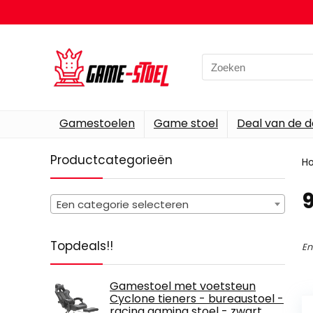
Search
for:
Gamestoelen
Game stoel
Deal van de 
Productcategorieën
H
‎
Een categorie selecteren
Topdeals!!
En
Gamestoel met voetsteun
Cyclone tieners - bureaustoel -
racing gaming stoel - zwart