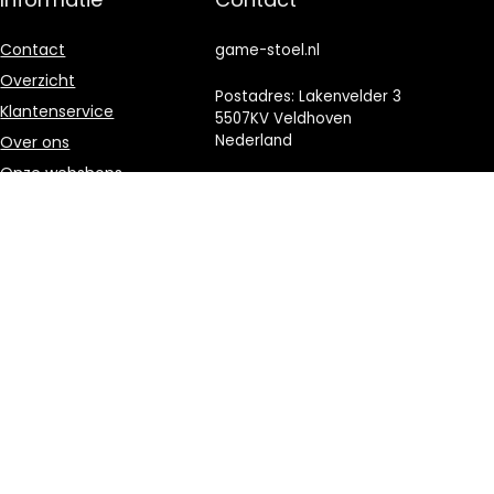
Contact
game-stoel.nl
Overzicht
Postadres: Lakenvelder 3
Klantenservice
5507KV Veldhoven
Nederland
Over ons
Onze webshops
KVK: 88360687
Vacature
E-mail:
info@game-
Blogs
stoel.nl
Privacybeleid
Adverteren