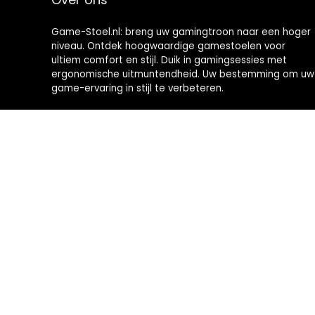
Game-Stoel.nl: breng uw gamingtroon naar een hoger
niveau. Ontdek hoogwaardige gamestoelen voor
ultiem comfort en stijl. Duik in gamingsessies met
ergonomische uitmuntendheid. Uw bestemming om uw
game-ervaring in stijl te verbeteren.
2024 © Brommobiel-kopen.nl Alle rechten voorbehouden