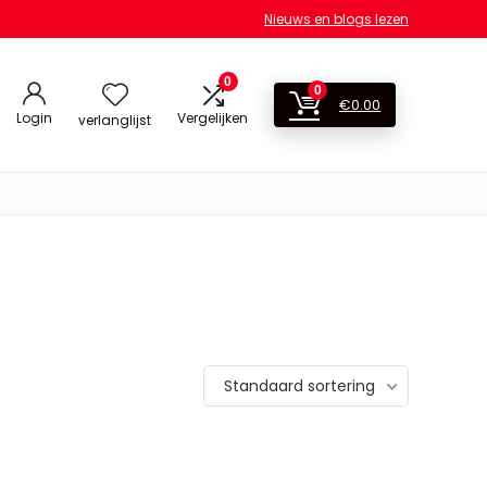
Nieuws en blogs lezen
0
0
€
0.00
Login
Vergelijken
verlanglijst
Standaard sortering