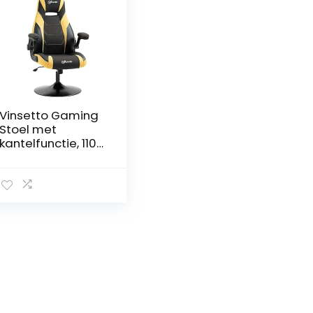
Vinsetto Gaming
Stoel met
kantelfunctie, 110-
116 cm in hoogte
verstelbare
computerstoel,
draaibare
bureaustoel van
kunstleer voor
speelkamer
Geel+Zwart