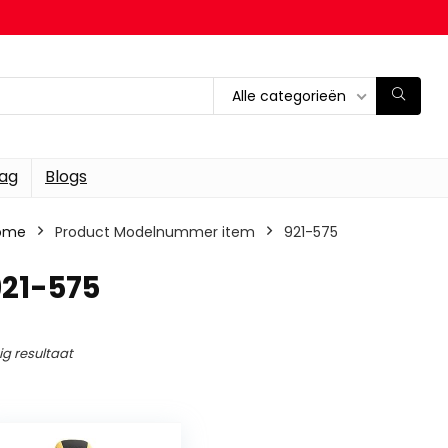
Alle categorieën
dag
Blogs
ome
Product Modelnummer item
‎921-575
921-575
ig resultaat