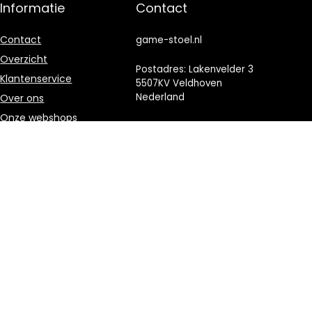
Informatie
Contact
Contact
game-stoel.nl
Overzicht
Postadres: Lakenvelder 3
Klantenservice
5507KV Veldhoven
Nederland
Over ons
Onze webshops
KVK: 88360687
Vacature
E-mail:
info@game-
Blogs
stoel.nl
Privacybeleid
Adverteren