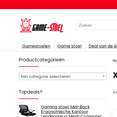
Search
for:
Gamestoelen
Game stoel
Deal van de 
Productcategorieën
H
‎
Een categorie selecteren
Topdeals!!
En
Gaming stoel, Mid-Back
Ergonomische Kantoor
Lendensteun Mesh Computer