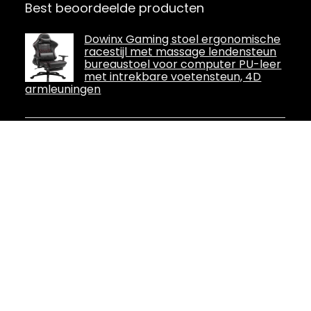
Best beoordeelde producten
Dowinx Gaming stoel ergonomische
racestijl met massage lendensteun
bureaustoel voor computer PU-leer
met intrekbare voetensteun, 4D
armleuningen
Homall Gamingstoel, outfit met
massagekussen, verstelbare rug- en
zithoogte, gamingstoel voor
volwassenen met voetsteun en
hoofdsteun, draagvermogen 150 kg, geschikt
voor zowel kantoor als thuis