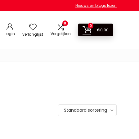
Nieuws en blogs lezen
0
0
€
0.00
Login
Vergelijken
verlanglijst
Standaard sortering