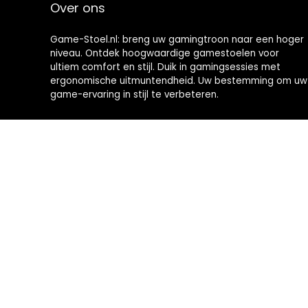
Over ons
Game-Stoel.nl: breng uw gamingtroon naar een hoger
niveau. Ontdek hoogwaardige gamestoelen voor
ultiem comfort en stijl. Duik in gamingsessies met
ergonomische uitmuntendheid. Uw bestemming om uw
game-ervaring in stijl te verbeteren.
2024 © Brommobiel-kopen.nl Alle rechten voorbehouden