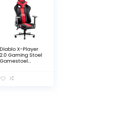
Diablo X-Player
2.0 Gaming Stoel
Gamestoel
Bureaustoel 3D-
Armleuningen
Stof Ergonomisch
ontwerp
Nek/lendekussen
Kantelfunctie
Antraciet-Rood
King (XL)