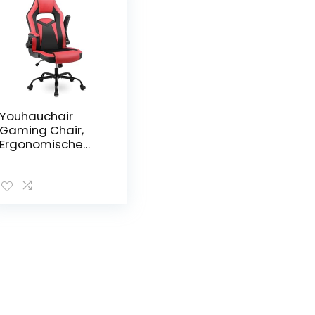
Youhauchair
Gaming Chair,
Ergonomische
Bureaustoel met
Opklapbare
Armleuningen,
Game Stoel van
PU-leer, Office
Chair, Ergonomic
Chair,
Ergonomische
Gaming Stoel tot
150 kg