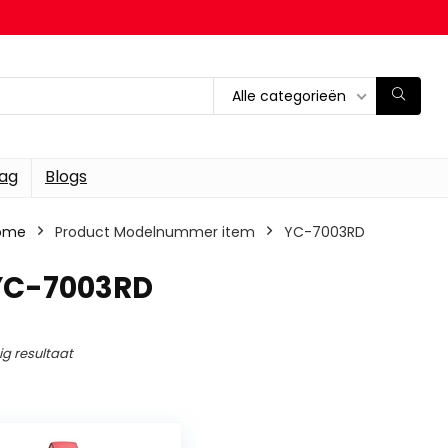
Alle categorieën
dag
Blogs
ome
Product Modelnummer item
‎YC-7003RD
‎YC-7003RD
ig resultaat