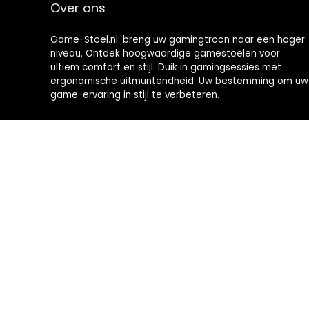
Over ons
Game-Stoel.nl: breng uw gamingtroon naar een hoger
niveau. Ontdek hoogwaardige gamestoelen voor
ultiem comfort en stijl. Duik in gamingsessies met
ergonomische uitmuntendheid. Uw bestemming om uw
game-ervaring in stijl te verbeteren.
2024 © Brommobiel-kopen.nl Alle rechten voorbehouden