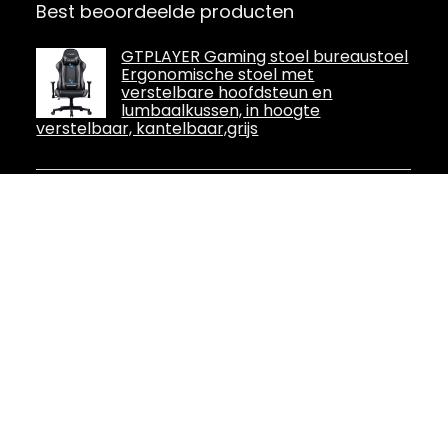
Best beoordeelde producten
GTPLAYER Gaming stoel bureaustoel
Ergonomische stoel met
verstelbare hoofdsteun en
lumbaalkussen, in hoogte
verstelbaar, kantelbaar,grijs
WOXTER Stinger Station Alien V2.0
Green Gaming-stoel (stalen as,
zuigerklasse 4), ergonomisch,
gevoerde armleuningen, in hoogte
verstelbaar, krasbestendige wielen en
lendenkussen, Lichtblauw en wit