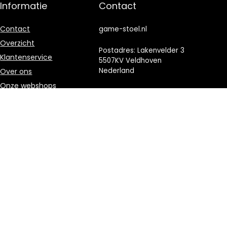
Informatie
Contact
Contact
game-stoel.nl
Overzicht
Postadres: Lakenvelder 3
Klantenservice
5507KV Veldhoven
Nederland
Over ons
Onze webshops
KVK: 88360687
Vacature
E-mail:
info@game-
Blogs
stoel.nl
Privacybeleid
Adverteren