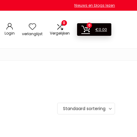
Nieuws en blogs lezen
0
0
€
0.00
Login
Vergelijken
verlanglijst
Standaard sortering