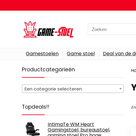
Search
for:
Gamestoelen
Game stoel
Deal van de 
Productcategorieën
H
Een categorie selecteren
Topdeals!!
En
IntimaTe WM Heart
Gamingstoel, bureaustoel,
gaming stoel Pro hoge