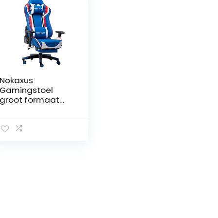
Nokaxus
Gamingstoel
groot formaat
ergonomisch
racestoel met
massageappara
at lendensteun
en intrekbare
voetsteun PU leer
90-180 graden
aanpassing van
de rugleuning
verdikking
sponzen (Yk-
6007-blauw)