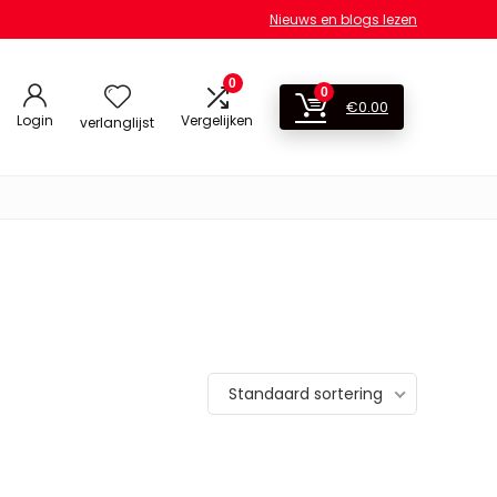
Nieuws en blogs lezen
0
0
€
0.00
Login
Vergelijken
verlanglijst
Standaard sortering