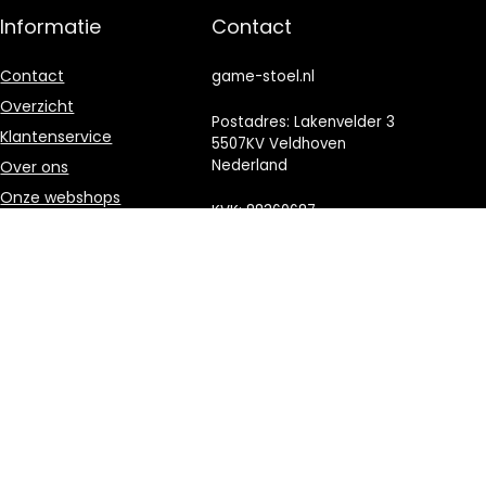
Informatie
Contact
Contact
game-stoel.nl
Overzicht
Postadres: Lakenvelder 3
Klantenservice
5507KV Veldhoven
Nederland
Over ons
Onze webshops
KVK: 88360687
Vacature
E-mail:
info@game-
Blogs
stoel.nl
Privacybeleid
Adverteren