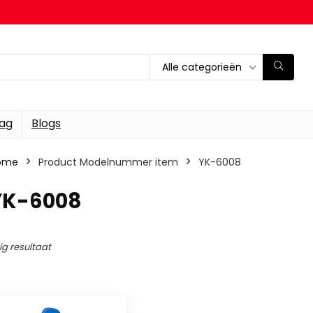
Alle categorieën
dag
Blogs
ome
Product Modelnummer item
‎YK-6008
‎YK-6008
ig resultaat