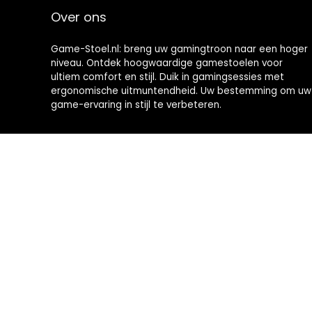
Over ons
Game-Stoel.nl: breng uw gamingtroon naar een hoger
niveau. Ontdek hoogwaardige gamestoelen voor
ultiem comfort en stijl. Duik in gamingsessies met
ergonomische uitmuntendheid. Uw bestemming om uw
game-ervaring in stijl te verbeteren.