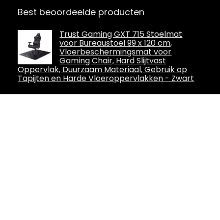
Best beoordeelde producten
Trust Gaming GXT 715 Stoelmat
voor Bureaustoel 99 x 120 cm,
Vloerbeschermingsmat voor
Gaming Chair, Hard Slijtvast
Oppervlak, Duurzaam Materiaal, Gebruik op
Tapijten en Harde Vloeroppervlakken - Zwart
ThunderX3 CORE SYNC6 Moderne
ergonomische gamingstoel,
zesvoudig verstelbaar, CORED.RDY
360-technologie, afneembaar
hoofdsteunkussen, veelzijdige 3-in-1
voetensteun, zwart