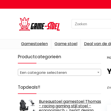
Search
for:
Gamestoelen
Game stoel
Deal van de 
Productcategorieën
H
Een categorie selecteren
Topdeals!!
En
Bureaustoel gamestoel Thomas
- racing gaming stijl stoel -
ergonomisch - zwart design