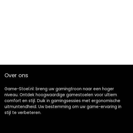
Over ons
Game-Stoel.nl: breng uw gamingtroon naar een hoger
niveau. Ontdek hoogwaardige gamestoelen voor ultiem
comfort en stijl. Duik in gamingsessies met ergonomische
uitmuntendheid. Uw bestemming om uw game-ervaring in
stijl te verbeteren.