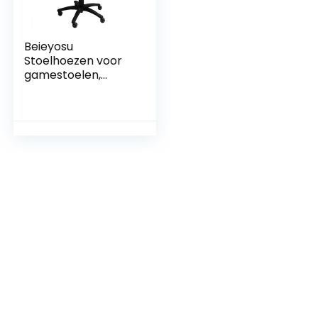
Beieyosu
Stoelhoezen voor
gamestoelen,
stretch computer
kantoor hoge rug
slipcovers met
armleuningen
wasbaar voor
universele
roterende stoel
racestoelen
gamestoel
(marineblauw)