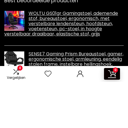
Best beoordeelde producten
WOLTU GS01gr Gamingstoel, ademende
stof, bureaustoel, ergonomisch, met
verstelbare lendensteun, hoofdsteun,
voetensteun, pc-stoel, in hoogte
verstelbaar draaibaar, elastische stof, grijs
SENSE7 Gaming Prism Bureaustoel, gamer,
ergonomische stoel, armleuning, eendelig
stalen frame, instelbare hellingshoek,
0
zwart, 119 x 62 x 58
0
Vergelijken
Informatie
Contact