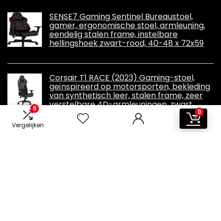
SENSE7 Gaming Sentinel Bureaustoel,
gamer, ergonomische stoel, armleuning,
eendelig stalen frame, instelbare
hellingshoek zwart-rood, 40-48 x 72x59
Corsair T1 RACE (2023) Gaming-stoel,
geïnspireerd op motorsporten, bekleding
van synthetisch leer, stalen frame, zeer
verstelbare 4D-armleuningen, zwart
0
0
Vergelijken
Informatie
Contact
Overzicht