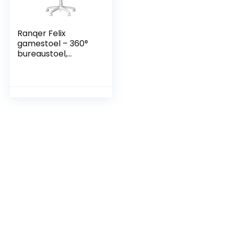
Ranqer Felix
gamestoel – 360°
bureaustoel,
Verstelbare
Armleuningen,
Verstelbare
Rugleuning,
Afneembare en
verstelbare
kussens,
Ergonomische
Gaming Chair,
Stabiel Metalen
onderstel, Gaming
Stoel – Wit