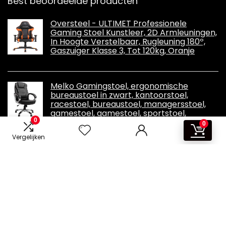
Best beoordeelde producten
Oversteel - ULTIMET Professionele
Gaming Stoel Kunstleer, 2D Armleuningen,
In Hoogte Verstelbaar, Rugleuning 180º,
Gaszuiger Klasse 3, Tot 120kg, Oranje
Melko Gamingstoel, ergonomische
bureaustoel in zwart, kantoorstoel,
racestoel, bureaustoel, managersstoel,
gamestoel, gamestoel, sportstoel,
0
draaistoel, pc-stoel, gamingstoel
0
Vergelijken
Informatie
Contact