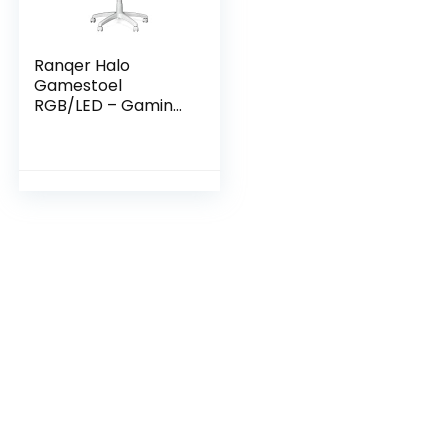
Ranqer Halo
Gamestoel
RGB/LED – Gaming
Chair – RGB
verlichting –
Gaming Stoel met
licht – Wit