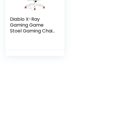
Diablo X-Ray
Gaming Game
Stoel Gaming Chair
Bureaustoel 4D
Armleuningen
Ergonomisch
Ontwerp Kunstleer
Perforatie
Kantelfunctie
Roze-Wit Normal
(L)