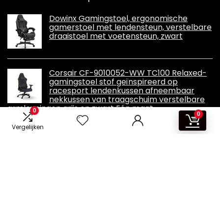
Dowinx Gamingstoel, ergonomische
gamerstoel met lendensteun, verstelbare
draaistoel met voetensteun, zwart
Corsair CF-9010052-WW TC100 Relaxed-
gamingstoel stof geïnspireerd op
racesport lendenkussen afneembaar
nekkussen van traagschuim verstelbare
armleuningen grijs en zwart Eén maat
0
0
Vergelijken
Informatie
Contact