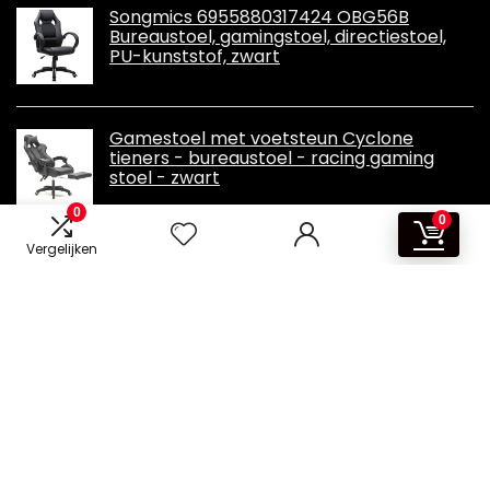
Songmics 6955880317424 OBG56B
Bureaustoel, gamingstoel, directiestoel,
PU-kunststof, zwart
Gamestoel met voetsteun Cyclone
tieners - bureaustoel - racing gaming
stoel - zwart
0
0
Vergelijken
Informatie
Contact
Overzicht
Klantenservice