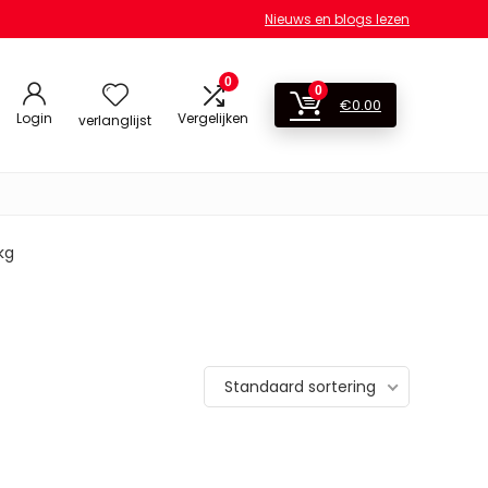
Nieuws en blogs lezen
0
0
€
0.00
Login
Vergelijken
verlanglijst
kg
Standaard sortering