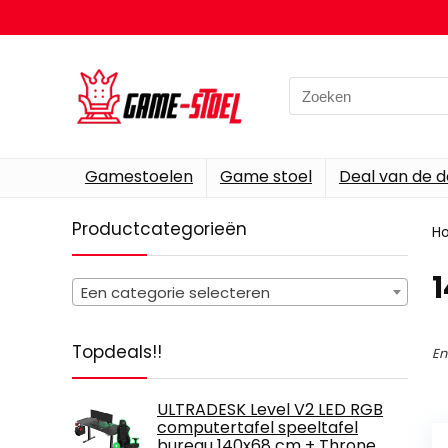
Search
for:
Gamestoelen
Game stoel
Deal van de 
Productcategorieën
H
‎
Een categorie selecteren
Topdeals!!
En
ULTRADESK Level V2 LED RGB
computertafel speeltafel
bureau 140x68 cm + Throne