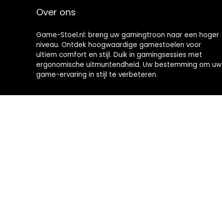
Over ons
Game-Stoel.nl: breng uw gamingtroon naar een hoger
niveau. Ontdek hoogwaardige gamestoelen voor
ultiem comfort en stijl. Duik in gamingsessies met
ergonomische uitmuntendheid. Uw bestemming om uw
game-ervaring in stijl te verbeteren.