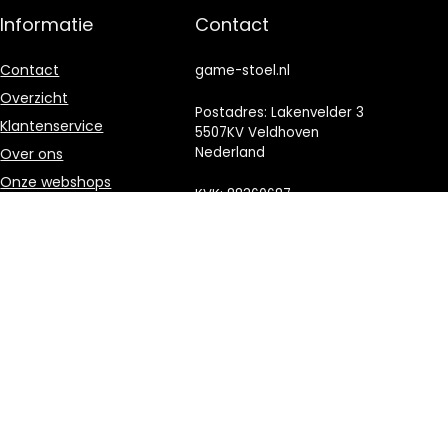
Informatie
Contact
Contact
game-stoel.nl
Overzicht
Postadres: Lakenvelder 3
Klantenservice
5507KV Veldhoven
Nederland
Over ons
Onze webshops
KVK: 88360687
Vacature
E-mail:
info@game-
Blogs
stoel.nl
Privacybeleid
Adverteren