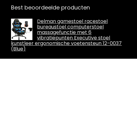
Best beoordeelde producten
Delman gamestoel racestoel
bureaustoel computerstoel
massagefunctie met 6
vibratiepunten Executive stoel
kunstleer ergonomische voetensteun 12-0037
(Blue)
GTPLAYER Gaming stoel,
gamerstoel, ergonomische
bureaustoel met voetensteun,
verstelbare lendenen en
hoofdkussen, gamingstoel, gevoerd, 150 kg
belastbaarheid