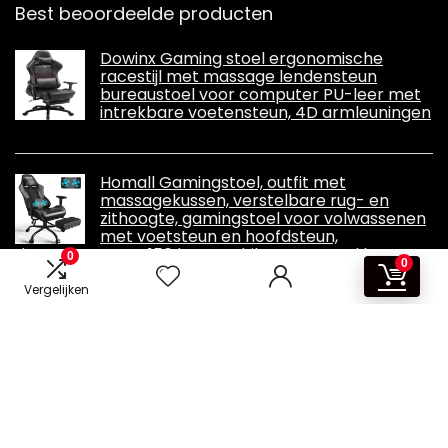
Best beoordeelde producten
Dowinx Gaming stoel ergonomische
racestijl met massage lendensteun
bureaustoel voor computer PU-leer met
intrekbare voetensteun, 4D armleuningen
Homall Gamingstoel, outfit met
massagekussen, verstelbare rug- en
zithoogte, gamingstoel voor volwassenen
met voetsteun en hoofdsteun,
draagvermogen 150 kg, geschikt voor zowel kantoor
0
0
als thuis
Vergelijken
Informatie