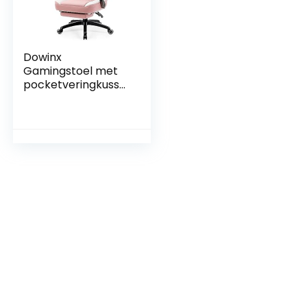
Dowinx
Gamingstoel met
pocketveringkusse
n,
massagegamingst
oel met
voetensteun,
ergonomische
racing-gamerstoel,
belastbaar tot 150
kg, roze