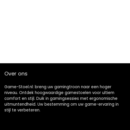
Over ons
Game-Stoel.nl: breng uw gamingtroon naar een hoger
niveau. Ontdek hoogwaardige gamestoelen voor ultiem
comfort en stijl. Duik in gamingsessies met ergonomische
uitmuntendheid. Uw bestemming om uw game-ervaring in
stijl te verbeteren.