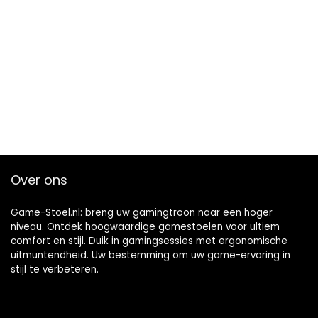
Over ons
Game-Stoel.nl: breng uw gamingtroon naar een hoger
niveau. Ontdek hoogwaardige gamestoelen voor ultiem
comfort en stijl. Duik in gamingsessies met ergonomische
uitmuntendheid. Uw bestemming om uw game-ervaring in
stijl te verbeteren.