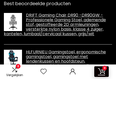
Best beoordeelde producten
DRIFT Gaming Chair DR90 -DR90GW -
Professionele Gaming Stoel, ademende
stof, gestoffeerde 2D armleuningen,
versterkte nylon basis, klasse 4 zuiger,
kantelen, lumbaal/cervicaal kussen, grijs/wit
HLFURNIEU Gamingstoel, ergonomische
gamingstoel, gamingstoel met
lendenkussen en hoofdsteun,
gamingstoel, in hoogte verstelbaar,
0
0
gamerstoel, zwart en blauw
Vergelijken
Informatie