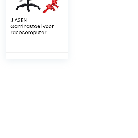
JIASEN
Gamingstoel voor
racecomputer,
videoconferentiest
oelen, ergonomisch
design, hoge
rugleuning met
verstelbare hoogte
en lendensteun
(zwart-wit)