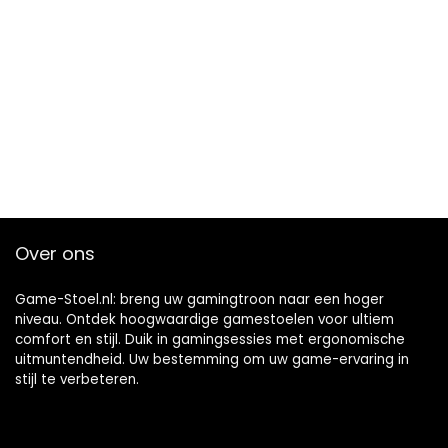
Over ons
Game-Stoel.nl: breng uw gamingtroon naar een hoger
niveau. Ontdek hoogwaardige gamestoelen voor ultiem
comfort en stijl. Duik in gamingsessies met ergonomische
uitmuntendheid. Uw bestemming om uw game-ervaring in
stijl te verbeteren.