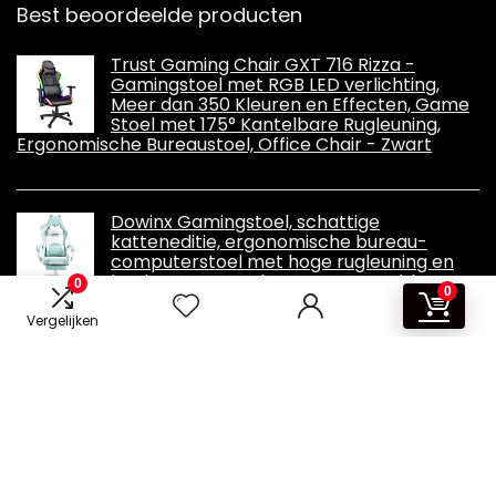
Best beoordeelde producten
Trust Gaming Chair GXT 716 Rizza -
Gamingstoel met RGB LED verlichting,
Meer dan 350 Kleuren en Effecten, Game
Stoel met 175° Kantelbare Rugleuning,
Ergonomische Bureaustoel, Office Chair - Zwart
Dowinx Gamingstoel, schattige
katteneditie, ergonomische bureau-
computerstoel met hoge rugleuning en
lendensteun, PU-leer, voetsteun, blauw,
0
0
LS-6655
Vergelijken
Informatie