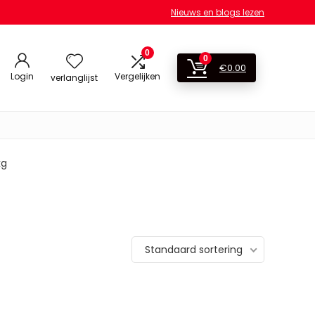
Nieuws en blogs lezen
0
0
€
0.00
Login
Vergelijken
verlanglijst
kg
Standaard sortering