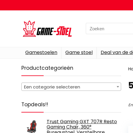
Search
for:
Gamestoelen
Game stoel
Deal van de 
Productcategorieën
H
‎
Een categorie selecteren
Topdeals!!
En
Trust Gaming GXT 707R Resto
Gaming Chair, 360°
Bureaustoel, Verstelbare