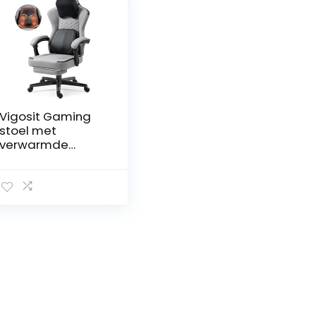
Vigosit Gaming
stoel met
verwarmde
massage
lendensteun,
ergonomische
gaming
computerstoel
met pocketvering
kussen en
voetensteun,
recliner high back
pc-stoel voor
volwassenen, grijs