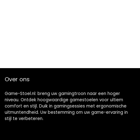
Over ons
Game-Stoel.nl: breng uw gamingtroon naar een hoger
niveau. Ontdek hoogwaardige gamestoelen voor ultiem
comfort en stijl. Duik in gamingsessies met ergonomische
uitmuntendheid. Uw bestemming om uw game-ervaring in
stijl te verbeteren.