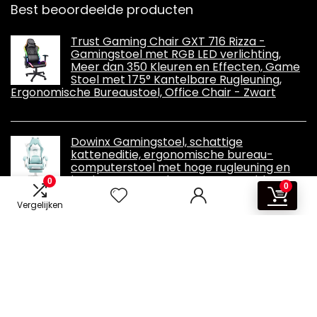
Best beoordeelde producten
Trust Gaming Chair GXT 716 Rizza -
Gamingstoel met RGB LED verlichting,
Meer dan 350 Kleuren en Effecten, Game
Stoel met 175° Kantelbare Rugleuning,
Ergonomische Bureaustoel, Office Chair - Zwart
Dowinx Gamingstoel, schattige
katteneditie, ergonomische bureau-
computerstoel met hoge rugleuning en
lendensteun, PU-leer, voetsteun, blauw,
0
0
LS-6655
Vergelijken
Informatie