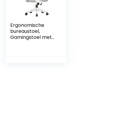
Ergonomische
bureaustoel,
Gamingstoel met
hoge rugleuning,
Grote en hoge
verstelbare
comfortabele
thuisbureaustoel
Lendensteun
Ademend gaas
Computerstoel
Verstelbare
armleuningen
(Color : C)