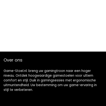
Over ons
Game-Stoel.nl: breng uw gamingtroon naar een hoger
niveau. Ontdek hoogwaardige gamestoelen voor ultiem
comfort en stijl. Duik in gamingsessies met ergonomische
uitmuntendheid. Uw bestemming om uw game-ervaring in
stijl te verbeteren.