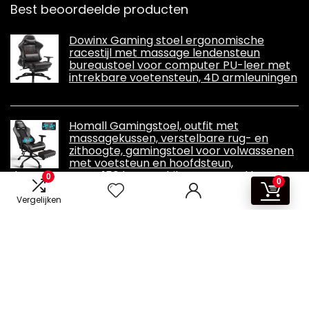
Best beoordeelde producten
Dowinx Gaming stoel ergonomische
racestijl met massage lendensteun
bureaustoel voor computer PU-leer met
intrekbare voetensteun, 4D armleuningen
Homall Gamingstoel, outfit met
massagekussen, verstelbare rug- en
zithoogte, gamingstoel voor volwassenen
met voetsteun en hoofdsteun,
draagvermogen 150 kg, geschikt voor zowel kantoor
0
0
als thuis
Vergelijken
Informatie