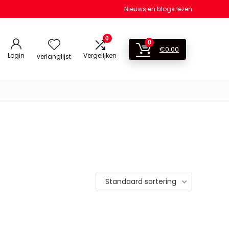
Nieuws en blogs lezen
0
0
€
0.00
Login
Vergelijken
verlanglijst
Standaard sortering