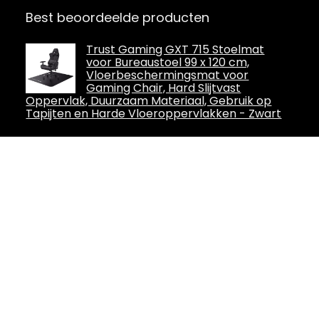
Best beoordeelde producten
Trust Gaming GXT 715 Stoelmat
voor Bureaustoel 99 x 120 cm,
Vloerbeschermingsmat voor
Gaming Chair, Hard Slijtvast
Oppervlak, Duurzaam Materiaal, Gebruik op
Tapijten en Harde Vloeroppervlakken - Zwart
ThunderX3 CORE SYNC6 Moderne
ergonomische gamingstoel,
zesvoudig verstelbaar, CORED.RDY
360-technologie, afneembaar
hoofdsteunkussen, veelzijdige 3-in-1
voetensteun, zwart