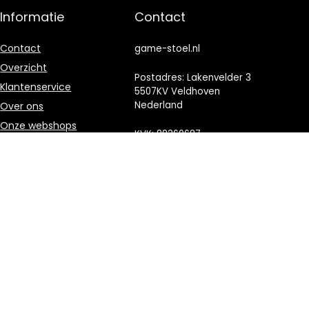
Informatie
Contact
Contact
game-stoel.nl
Overzicht
Postadres: Lakenvelder 3
Klantenservice
5507KV Veldhoven
Nederland
Over ons
Onze webshops
KVK: 88360687
Vacature
E-mail:
info@game-
Blogs
stoel.nl
Privacybeleid
Adverteren