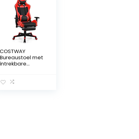
COSTWAY
Bureaustoel met
intrekbare
voetensteun,
lendenkussen en
hoofdsteun,
ergonomische
gamingstoel,
bureaustoel met
verstelbare
armleuningen,
gevoerde
computerstoel,
pc-stoel (rood)