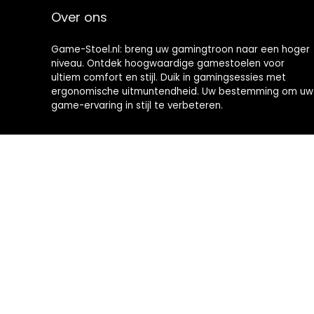
Over ons
Game-Stoel.nl: breng uw gamingtroon naar een hoger
niveau. Ontdek hoogwaardige gamestoelen voor
ultiem comfort en stijl. Duik in gamingsessies met
ergonomische uitmuntendheid. Uw bestemming om uw
game-ervaring in stijl te verbeteren.