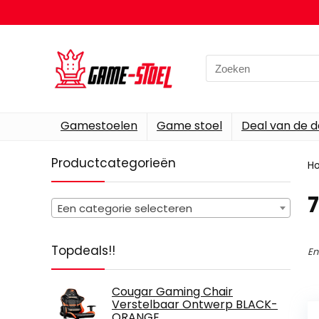
Search
for:
Gamestoelen
Game stoel
Deal van de 
Productcategorieën
H
‎
Een categorie selecteren
Topdeals!!
En
Cougar Gaming Chair
Verstelbaar Ontwerp BLACK-
ORANGE