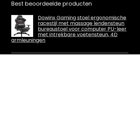
Best beoordeelde producten
Dowinx Gaming stoel ergonomische
racestijl met massage lendensteun
bureaustoel voor computer PU-leer
met intrekbare voetensteun, 4D
armleuningen
Homall Gamingstoel, outfit met
massagekussen, verstelbare rug- en
zithoogte, gamingstoel voor
volwassenen met voetsteun en
hoofdsteun, draagvermogen 150 kg, geschikt
voor zowel kantoor als thuis