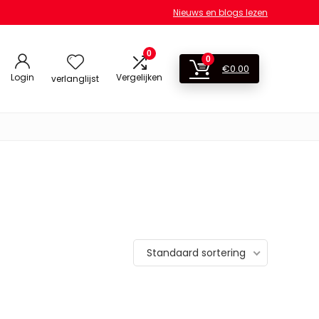
Nieuws en blogs lezen
0
0
€
0.00
Login
Vergelijken
verlanglijst
Standaard sortering