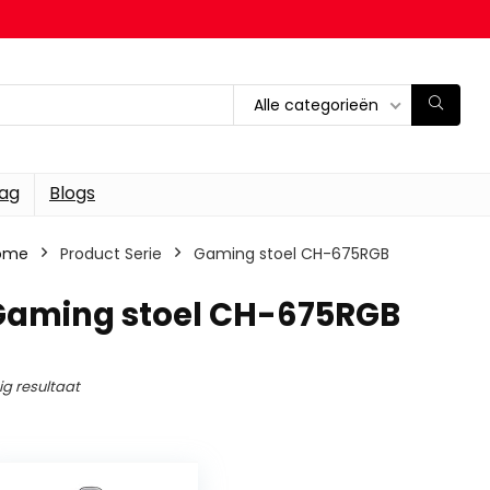
Alle categorieën
dag
Blogs
ome
Product Serie
‎Gaming stoel CH-675RGB
‎Gaming stoel CH-675RGB
ig resultaat