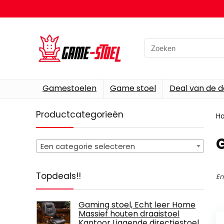
Search
for:
Gamestoelen
Game stoel
Deal van de 
Productcategorieën
H
Een categorie selecteren
Topdeals!!
En
Gaming stoel, Echt leer Home
Massief houten draaistoel
Kantoor Liggende directiestoel