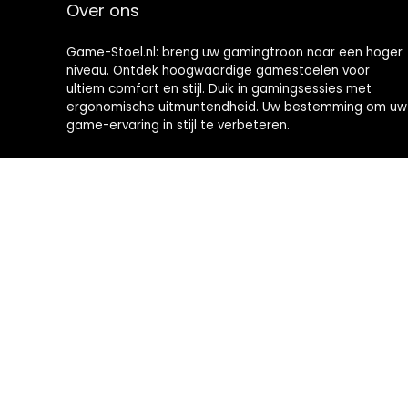
Over ons
Game-Stoel.nl: breng uw gamingtroon naar een hoger
niveau. Ontdek hoogwaardige gamestoelen voor
ultiem comfort en stijl. Duik in gamingsessies met
ergonomische uitmuntendheid. Uw bestemming om uw
game-ervaring in stijl te verbeteren.
2024 © Brommobiel-kopen.nl Alle rechten voorbehouden