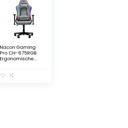
Nacon Gaming
Pro CH-675RGB
Ergonomische
gamingstoel met
RGB-verlichting,
lendenkussen en
hoofdsteun,
kantelbaar