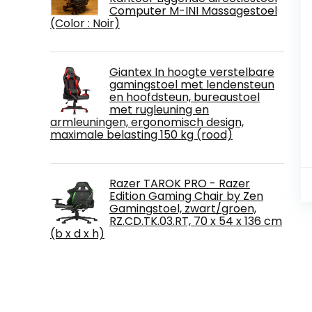
Computer M-INI Massagestoel
(Color : Noir)
Giantex In hoogte verstelbare
gamingstoel met lendensteun
en hoofdsteun, bureaustoel
met rugleuning en
armleuningen, ergonomisch design,
maximale belasting 150 kg (rood)
Razer TAROK PRO - Razer
Edition Gaming Chair by Zen
Gamingstoel, zwart/groen,
RZ.CD.TK.03.RT, 70 x 54 x 136 cm
(b x d x h)