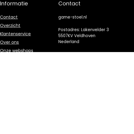
Informatie
Contact
Contact
game-stoel.nl
Overzicht
Postadres: Lakenvelder 3
Klantenservice
5507KV Veldhoven
Nederland
Over ons
Onze webshops
KVK: 88360687
Vacature
E-mail:
info@game-
Blogs
stoel.nl
Privacybeleid
Adverteren