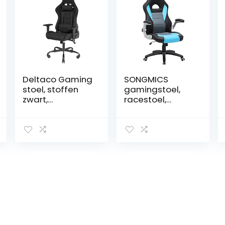
Deltaco Gaming
SONGMICS
stoel, stoffen
gamingstoel,
zwart,
racestoel,
standaard
bureaustoel
GAM-096-F
met hoge
rugleuning,
bureaustoel, in
hoogte
verstelbare,
opklapbare
armleuningen,
wipfunctie, voor
gamers, zwart-
grijs-blauw,
OBG28BU