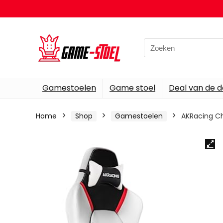
Search
for:
Gamestoelen
Game stoel
Deal van de 
Home
Shop
Gamestoelen
AKRacing Ch