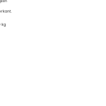
jken
erkant.
0 kg