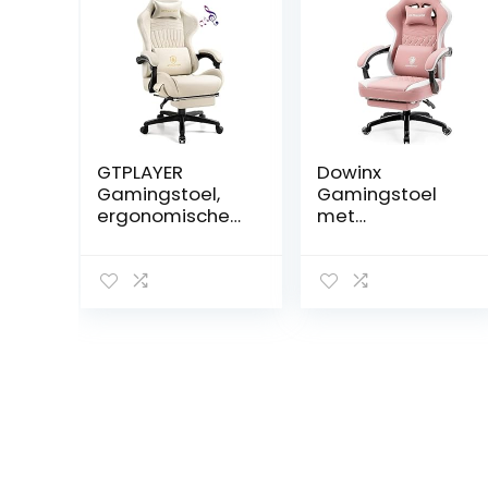
GTPLAYER
Dowinx
Gamingstoel,
Gamingstoel
ergonomische
met
gamingstoel,
pocketveringkus
bureaustoel, pc,
sen,
gamer,
massagegamin
racingstoel met
gstoel met
voetensteun,
voetensteun,
luidspreker,
ergonomische
muziek,
racing-
bureaustoel,
gamerstoel,
belastbaar tot
belastbaar tot
155 kg
150 kg, roze