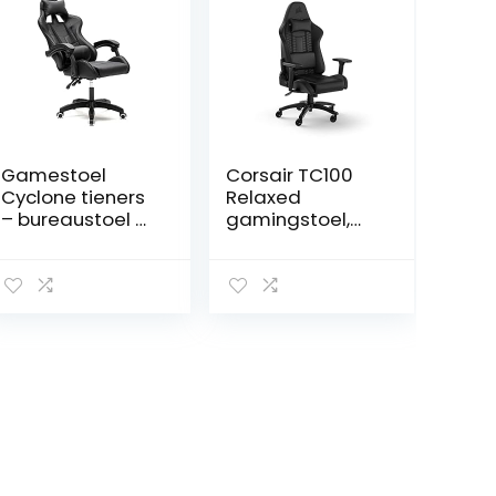
Gamestoel
Corsair TC100
Cyclone tieners
Relaxed
– bureaustoel –
gamingstoel,
racing gaming
Leatherette,
stoel – zwart
geïnspireerd op
de races,
lendenkussen,
afneembaar
nekkussen van
visco-elastisch
schuim,
verstelbare
armleuningen,
zwart