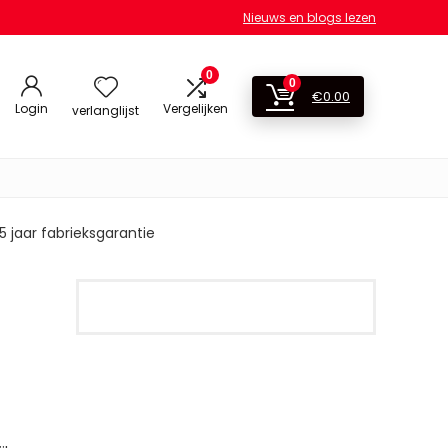
Nieuws en blogs lezen
0
0
€
0.00
Login
Vergelijken
verlanglijst
 jaar fabrieksgarantie