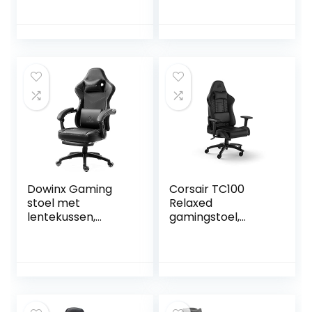
lendensteun,
ergonomische
verstelbare
stoel, armleuning,
draaistoel met
eendelig stalen
voetensteun,
frame, instelbare
zwart
hellingshoek
zwart-rood, 40-48
x 72×59
Dowinx Gaming
Corsair TC100
stoel met
Relaxed
lentekussen,
gamingstoel,
massage
Leatherette,
gamingstoel met
geïnspireerd op de
voetensteun,
races,
ergonomische
lendenkussen,
racestoel, 150 kg
afneembaar
belastbaarheid,
nekkussen van