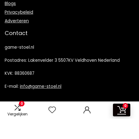
Blogs
Privacybeleid
Adverteren
Contact
game-stoel.nl
Postadres: Lakenvelder 3 5507KV Veldhoven Nederland
KVK: 88360687
E-mail:
info@game-stoel.nl
0
0
Vergelijken
2024 © Brommobiel-kopen.nl Alle rechten voorbehouden