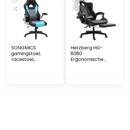
zwart
visco-elastisch
schuim,
verstelbare
armleuningen,
zwart
SONGMICS
Herzberg HG-
gamingstoel,
8080
racestoel,
Ergonomische
bureaustoel met
Racing Gaming
hoge rugleuning,
Stoel Zwart
bureaustoel, in
hoogte
verstelbare,
opklapbare
armleuningen,
wipfunctie, voor
gamers, zwart-
grijs-blauw,
OBG28BU