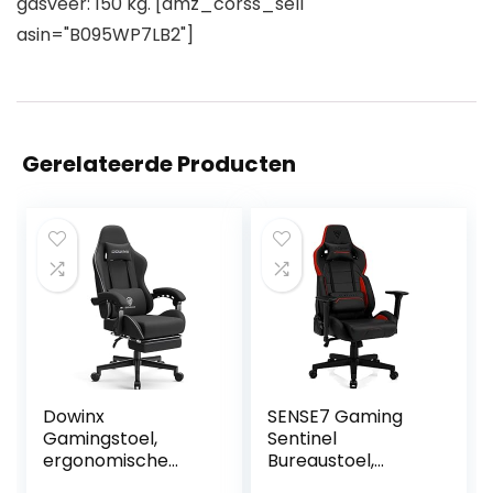
gasveer: 150 kg. [amz_corss_sell
asin="B095WP7LB2"]
Gerelateerde Producten
Dowinx
SENSE7 Gaming
Gamingstoel,
Sentinel
ergonomische
Bureaustoel,
gamerstoel met
gamer,