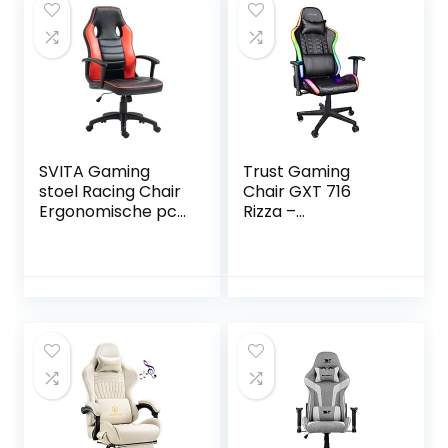
kussens,
Ergonomische
Gaming Chair,
Stabiel Metalen
onderstel, Gaming
Stoel – Wit
SVITA Gaming
Trust Gaming
stoel Racing Chair
Chair GXT 716
Ergonomische pc-
Rizza –
stoel in hoogte
Gamingstoel met
verstelbaar hoge
RGB LED
rugleuning
verlichting, Meer
kinderen tieners
dan 350 Kleuren
zwart/rood
en Effecten, Game
Stoel met 175°
Kantelbare
Rugleuning,
Ergonomische
Bureaustoel, Office
Chair – Zwart