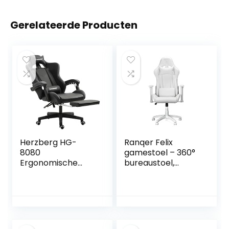
Gerelateerde Producten
Herzberg HG-
Ranqer Felix
8080
gamestoel – 360°
Ergonomische
bureaustoel,
Racing Gaming
Verstelbare
Stoel Zwart
Armleuningen,
Verstelbare
Rugleuning,
Afneembare en
verstelbare