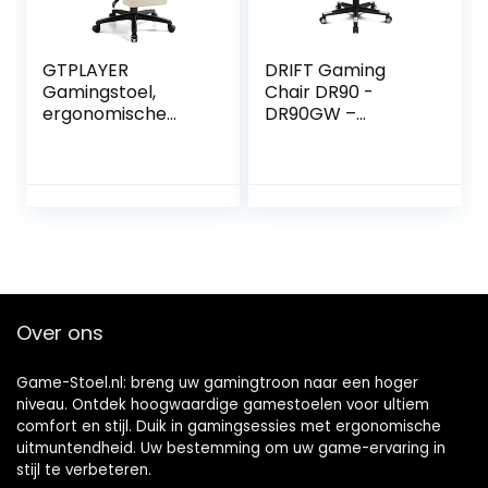
GTPLAYER
DRIFT Gaming
Gamingstoel,
Chair DR90 -
ergonomische
DR90GW –
gamingstoel,
Professionele
bureaustoel, pc,
Gaming Stoel,
gamer, racingstoel
ademende stof,
met voetensteun,
gestoffeerde 2D
luidspreker,
armleuningen,
muziek,
versterkte nylon
bureaustoel,
basis, klasse 4
belastbaar tot 155
zuiger, kantelen,
kg
lumbaal/cervicaal
Over ons
kussen, grijs/wit
Game-Stoel.nl: breng uw gamingtroon naar een hoger
niveau. Ontdek hoogwaardige gamestoelen voor ultiem
comfort en stijl. Duik in gamingsessies met ergonomische
uitmuntendheid. Uw bestemming om uw game-ervaring in
stijl te verbeteren.