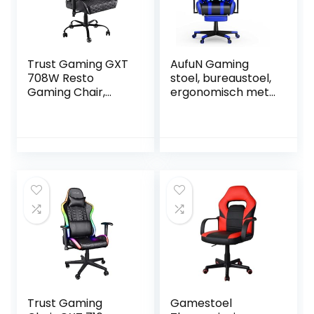
onderstel, Gaming
Stoel – Wit
Trust Gaming GXT
AufuN Gaming
708W Resto
stoel, bureaustoel,
Gaming Chair,
ergonomisch met
360° Gaming Stoel,
trillingen,
Bureaustoel met
lendenkussen,
Verwijderbare
voetensteun,
Kussens, In Hoogte
hoofdsteun,
Verstelbare Stoel
ergonomisch,
voor Office,
massage-
Computer, PC,
gamingstoel voor
Vergrendelbare
livestreaming
Stoel – Wit
Xbox, 150 kg
belastbaarheid
(blauw)
Trust Gaming
Gamestoel