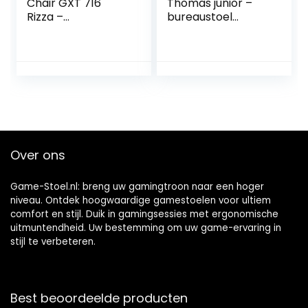
Chair GXT 716
Thomas junior –
Rizza –
bureaustoel
Gamingstoel met
gaming stijl –
RGB LED
hoogte
verlichting, Meer
verstelbaar – rood
dan 350 Kleuren
zwart
en Effecten, Game
Stoel met 175°
Kantelbare
Rugleuning,
Ergonomische
Over ons
Bureaustoel, Office
Chair – Zwart
Game-Stoel.nl: breng uw gamingtroon naar een hoger
niveau. Ontdek hoogwaardige gamestoelen voor ultiem
comfort en stijl. Duik in gamingsessies met ergonomische
uitmuntendheid. Uw bestemming om uw game-ervaring in
stijl te verbeteren.
Best beoordeelde producten