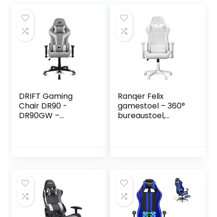
DRIFT Gaming
Ranqer Felix
Chair DR90 -
gamestoel – 360°
DR90GW –
bureaustoel,
Professionele
Verstelbare
Gaming Stoel,
Armleuningen,
ademende stof,
Verstelbare
gestoffeerde 2D
Rugleuning,
armleuningen,
Afneembare en
versterkte nylon
verstelbare
basis, klasse 4
kussens,
zuiger, kantelen,
Ergonomische
lumbaal/cervicaal
Gaming Chair,
kussen, grijs/wit
Stabiel Metalen