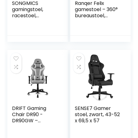
SONGMICS
Ranqer Felix
gamingstoel,
gamestoel – 360°
racestoel,
bureaustoel,
bureaustoel met
Verstelbare
hoge rugleuning,
Armleuningen,
bureaustoel, in
Verstelbare
hoogte
Rugleuning,
verstelbare,
Afneembare en
opklapbare
verstelbare
armleuningen,
kussens,
wipfunctie, voor
Ergonomische
gamers, zwart-
Gaming Chair,
grijs-blauw,
Stabiel Metalen
OBG28BU
onderstel, Gaming
Stoel – Wit
DRIFT Gaming
SENSE7 Gamer
Chair DR90 -
stoel, zwart, 43-52
DR90GW –
x 69,5 x 57
Professionele
Gaming Stoel,