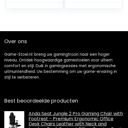
ademende stof,
gestoffeerde 2D
armleuningen,
versterkte nylon
basis, klasse 4
zuiger, kantelen,
lumbaal/cervicaal
Over ons
kussen, grijs/wit
Game-Stoel.nl: breng uw gamingtroon naar een hoger
niveau. Ontdek hoogwaardige gamestoelen voor ultiem
comfort en stijl. Duik in gamingsessies met ergonomische
uitmuntendheid. Uw bestemming om uw game-ervaring in
stijl te verbeteren.
Best beoordeelde producten
Anda Seat Jungle 2 Pro Gaming Chair with
Footrest - Premium Ergonomic Office
Desk Chairs Leather with Neck and