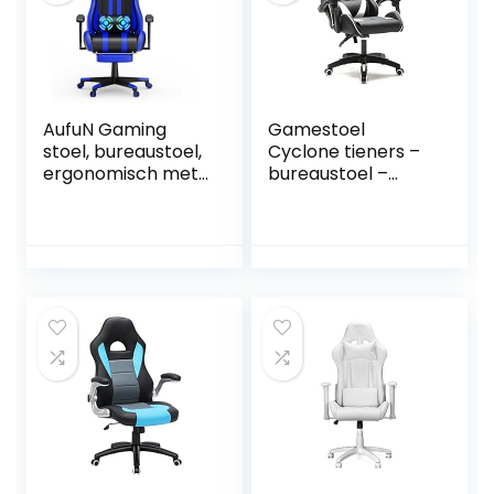
AufuN Gaming
Gamestoel
stoel, bureaustoel,
Cyclone tieners –
ergonomisch met
bureaustoel –
trillingen,
racing gaming
lendenkussen,
stoel – wit zwart
voetensteun,
hoofdsteun,
ergonomisch,
massage-
gamingstoel voor
livestreaming
Xbox, 150 kg
belastbaarheid
(blauw)