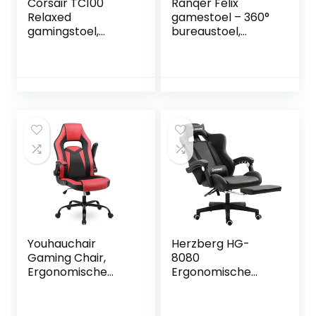
Corsair TC100
Ranqer Felix
Relaxed
gamestoel – 360°
gamingstoel,
bureaustoel,
Leatherette,
Verstelbare
geïnspireerd op de
Armleuningen,
races,
Verstelbare
lendenkussen,
Rugleuning,
afneembaar
Afneembare en
nekkussen van
verstelbare
visco-elastisch
kussens,
schuim,
Ergonomische
verstelbare
Gaming Chair,
armleuningen,
Stabiel Metalen
zwart
onderstel, Gaming
Stoel – Wit
Youhauchair
Herzberg HG-
Gaming Chair,
8080
Ergonomische
Ergonomische
Bureaustoel met
Racing Gaming
Opklapbare
Stoel Zwart
Armleuningen,