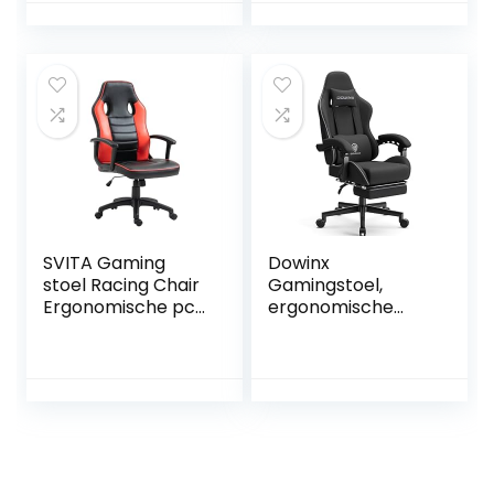
Game Stoel van
PU-leer, Office
Chair, Ergonomic
Chair,
Ergonomische
Gaming Stoel tot
150 kg
SVITA Gaming
Dowinx
stoel Racing Chair
Gamingstoel,
Ergonomische pc-
ergonomische
stoel in hoogte
gamerstoel met
verstelbaar hoge
lendensteun,
rugleuning
verstelbare
kinderen tieners
draaistoel met
zwart/rood
voetensteun,
zwart