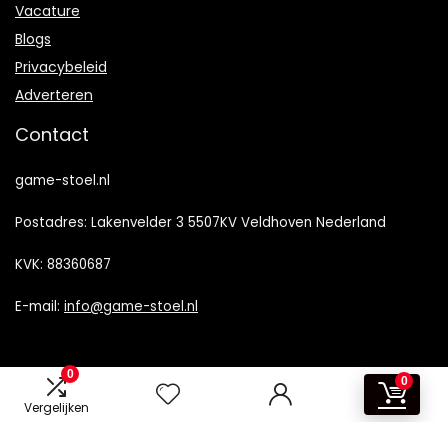
Vacature
Blogs
Privacybeleid
Adverteren
Contact
game-stoel.nl
Postadres: Lakenvelder 3 5507KV Veldhoven Nederland
KVK: 88360687
E-mail:
info@game-stoel.nl
0
0
Vergelijken
2024 © Brommobiel-kopen.nl Alle rechten voorbehouden