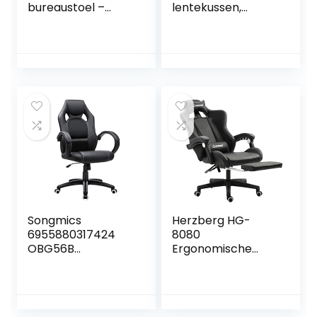
bureaustoel –
lentekussen,
racing gaming
massage
stoel – zwart
gamingstoel met
voetensteun,
ergonomische
racestoel, 150 kg
belastbaarheid,
zwart
Songmics
Herzberg HG-
6955880317424
8080
OBG56B
Ergonomische
Bureaustoel,
Racing Gaming
gamingstoel,
Stoel Zwart
directiestoel, PU-
kunststof, zwart