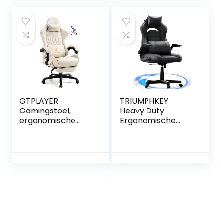
GTPLAYER
TRIUMPHKEY
Gamingstoel,
Heavy Duty
ergonomische
Ergonomische
gamingstoel,
Racing Gaming
bureaustoel, pc,
Stoel met Lumbale
gamer, racingstoel
Ondersteuning
met voetensteun,
Hoofdsteun, In
luidspreker,
Hoogte
muziek,
Verstelbaar voor
bureaustoel,
Gaming Liggende
belastbaar tot 155
Racestoel PU
kg
Lederen Draaibare
PC Game