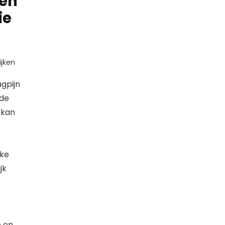
men
ie
jken
gpijn
 de
 kan
kke
jk
e en