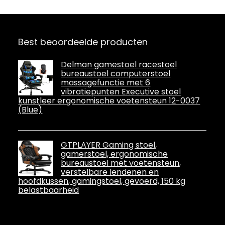
versterkte nylon
basis, klasse 4
zuiger, kantelen,
lumbaal/cervica
Best beoordeelde producten
al kussen,
grijs/wit
Delman gamestoel racestoel
bureaustoel computerstoel
massagefunctie met 6
vibratiepunten Executive stoel
kunstleer ergonomische voetensteun 12-0037
(Blue)
GTPLAYER Gaming stoel,
gamerstoel, ergonomische
bureaustoel met voetensteun,
verstelbare lendenen en
hoofdkussen, gamingstoel, gevoerd, 150 kg
belastbaarheid