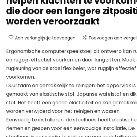
helpen klachten te voorko
die door een langere zitposit
worden veroorzaakt
Aan verlanglijstje toevoegen
Toevoegen aan vergeli
Ergonomische computerspeelstoel: dit ontwerp kan ru
en rugpijn effectief voorkomen door lang zitten. Maak
rugleuning van de stoel flexibeler, wat rugpijn effectief
voorkomen.
Duurzaam en gemakkelijk te reinigen: het oppervlak is
gemaakt van elastische stof, Japanse wafelstof en di
stof. Het heeft een goede elasticiteit en kan gemakkeli
worden verwijderd voor het reinigen en wassen.
Eenvoudig te installeren: de stoelhoes heeft elastische
riemen en gespen voor een eenvoudige installatie. De
stoelhoes is eenvoudig te sluiten en een gedetailleerd