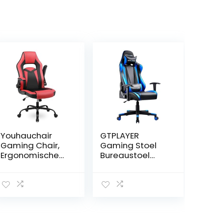
Youhauchair
GTPLAYER
Gaming Chair,
Gaming Stoel
Ergonomische
Bureaustoel
Bureaustoel met
Gamer
Opklapbare
Ergonomische
Armleuningen,
Stoel
Game Stoel van
Verstelbare in
PU-leer, Office
Hoogte
Chair,
Verstelbare