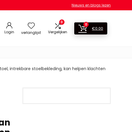
Nieuws en blogs lezen
0
0
€
0.00
Login
Vergelijken
verlanglijst
el, intrekbare stoelbekleding, kan helpen klachten
kan