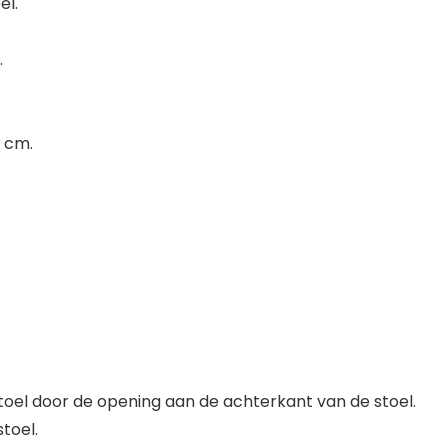
el.
.
0 cm.
 stoel door de opening aan de achterkant van de stoel.
stoel.