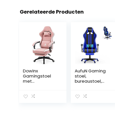
Gerelateerde Producten
Dowinx
AufuN Gaming
Gamingstoel
stoel,
met
bureaustoel,
pocketveringkus
ergonomisch
sen,
met trillingen,
massagegamin
lendenkussen,
gstoel met
voetensteun,
voetensteun,
hoofdsteun,
ergonomische
ergonomisch,