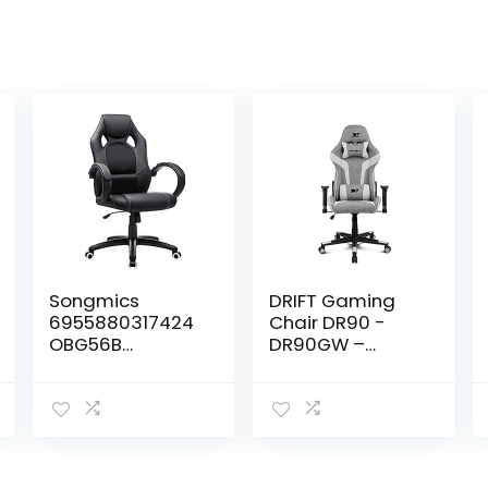
Songmics
DRIFT Gaming
6955880317424
Chair DR90 -
OBG56B
DR90GW –
Bureaustoel,
Professionele
gamingstoel,
Gaming Stoel,
directiestoel,
ademende stof,
PU-kunststof,
gestoffeerde
zwart
2D
armleuningen,