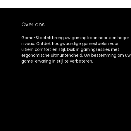
racing-
massage-
gamerstoel,
gamingstoel
belastbaar tot
voor
150 kg, roze
livestreaming
Over ons
Xbox, 150 kg
belastbaarheid
(blauw)
Game-Stoel.nl: breng uw gamingtroon naar een hoger
niveau. Ontdek hoogwaardige gamestoelen voor
ultiem comfort en stijl. Duik in gamingsessies met
ergonomische uitmuntendheid. Uw bestemming om uw
game-ervaring in stijl te verbeteren.