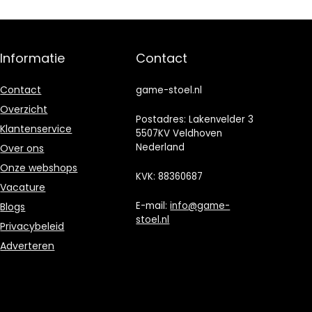
Ergonomic
Gamerstoel met
Chair,
Ergonomisch
Ergonomische
Ontwerp
Gaming Stoel
(Zwart-Blauw)
Informatie
Contact
tot 150 kg
Contact
game-stoel.nl
Overzicht
Postadres: Lakenvelder 3
Klantenservice
5507KV Veldhoven
Nederland
Over ons
Onze webshops
KVK: 88360687
Vacature
E-mail:
info@game-
Blogs
stoel.nl
Privacybeleid
Adverteren