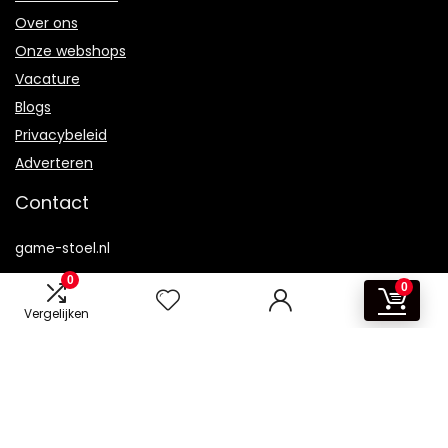
Over ons
Onze webshops
Vacature
Blogs
Privacybeleid
Adverteren
Contact
game-stoel.nl
0
0
Postadres: Lakenvelder 3 5507KV Veldhoven Nederland
Vergelijken
KVK: 88360687
E-mail:
info@game-stoel.nl