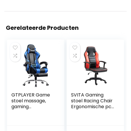
Gerelateerde Producten
GTPLAYER Game
SVITA Gaming
stoel massage,
stoel Racing Chair
gaming
Ergonomische pc-
bureaustoel
stoel in hoogte
ergonomische
verstelbaar hoge
met voetensteun,
rugleuning
verstelbare
kinderen tieners