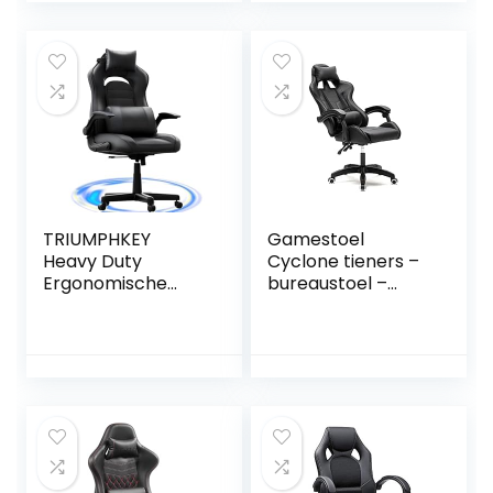
hoofdsteun en
zwart/rood
lendensteun, in
hoogte
verstelbaar, lauw
TRIUMPHKEY
Gamestoel
Heavy Duty
Cyclone tieners –
Ergonomische
bureaustoel –
Racing Gaming
racing gaming
Stoel met Lumbale
stoel – zwart
Ondersteuning
Hoofdsteun, In
Hoogte
Verstelbaar voor
Gaming Liggende
Racestoel PU
Lederen Draaibare