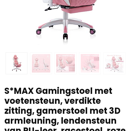
S*MAX Gamingstoel met
voetensteun, verdikte
zitting, gamerstoel met 3D
armleuning, lendensteun
van PU-leer, racestoel, roze