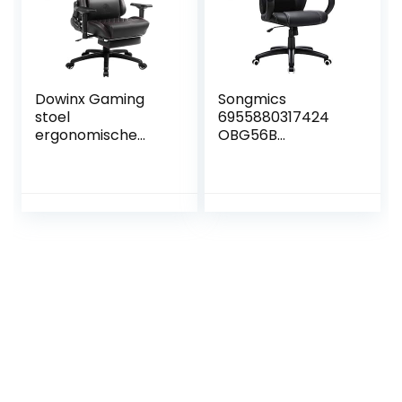
PC Game
Thuiskantoor
Video Game
Dowinx Gaming
Songmics
stoel
6955880317424
ergonomische
OBG56B
racestijl met
Bureaustoel,
massage
gamingstoel,
lendensteun
directiestoel, PU-
bureaustoel voor
kunststof, zwart
computer PU-leer
met intrekbare
voetensteun, 4D
armleuningen