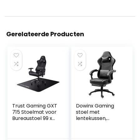
Gerelateerde Producten
Trust Gaming GXT
Dowinx Gaming
715 Stoelmat voor
stoel met
Bureaustoel 99 x
lentekussen,
120 cm,
massage
Vloerbescherming
gamingstoel met
smat voor Gaming
voetensteun,