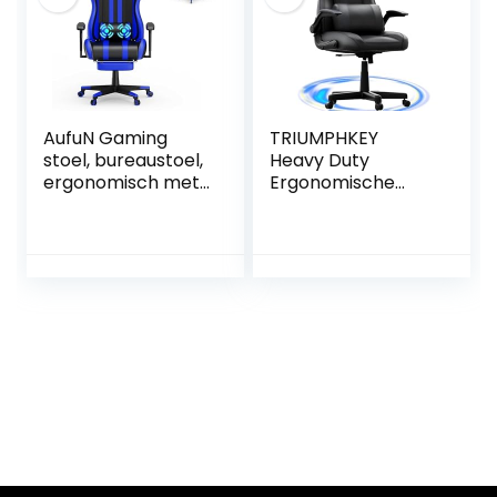
AufuN Gaming
TRIUMPHKEY
stoel, bureaustoel,
Heavy Duty
ergonomisch met
Ergonomische
trillingen,
Racing Gaming
lendenkussen,
Stoel met Lumbale
voetensteun,
Ondersteuning
hoofdsteun,
Hoofdsteun, In
ergonomisch,
Hoogte
massage-
Verstelbaar voor
gamingstoel voor
Gaming Liggende
livestreaming
Racestoel PU
Xbox, 150 kg
Lederen Draaibare
belastbaarheid
PC Game
(blauw)
Thuiskantoor
Video Game