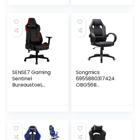
Chair, Hard
ergonomische
Slijtvast
racestoel, 150 kg
Oppervlak,
belastbaarheid,
Duurzaam
zwart
Materiaal, Gebruik
op Tapijten en
Harde
Vloeroppervlakke
n – Zwart
SENSE7 Gaming
Songmics
Sentinel
6955880317424
Bureaustoel,
OBG56B
gamer,
Bureaustoel,
ergonomische
gamingstoel,
stoel, armleuning,
directiestoel, PU-
eendelig stalen
kunststof, zwart
frame, instelbare
hellingshoek
zwart-rood, 40-48
x 72×59