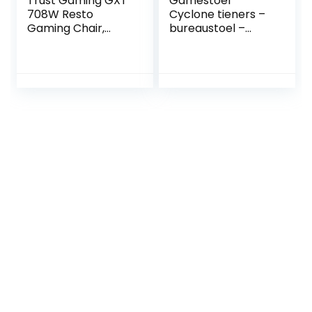
Trust Gaming GXT
Gamestoel
708W Resto
Cyclone tieners –
Gaming Chair,
bureaustoel –
360° Gaming Stoel,
racing gaming
Bureaustoel met
stoel – wit zwart
Verwijderbare
Kussens, In Hoogte
Verstelbare Stoel
voor Office,
Computer, PC,
Vergrendelbare
Stoel – Wit