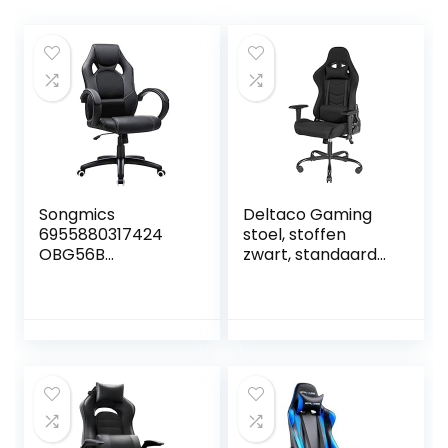
Songmics
Deltaco Gaming
6955880317424
stoel, stoffen
OBG56B
zwart, standaard
Bureaustoel,
GAM-096-F
gamingstoel,
directiestoel, PU-
kunststof, zwart