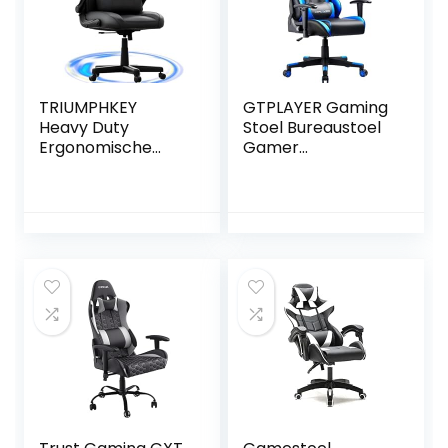
TRIUMPHKEY
GTPLAYER Gaming
Heavy Duty
Stoel Bureaustoel
Ergonomische
Gamer
Racing Gaming
Ergonomische
Stoel met Lumbale
Stoel Verstelbare
Ondersteuning
in Hoogte
Hoofdsteun, In
Verstelbare
Hoogte
Gamerstoel met
Verstelbaar voor
Ergonomisch
Gaming Liggende
Ontwerp (Zwart-
Racestoel PU
Blauw)
Lederen Draaibare
PC Game
Thuiskantoor
Video Game