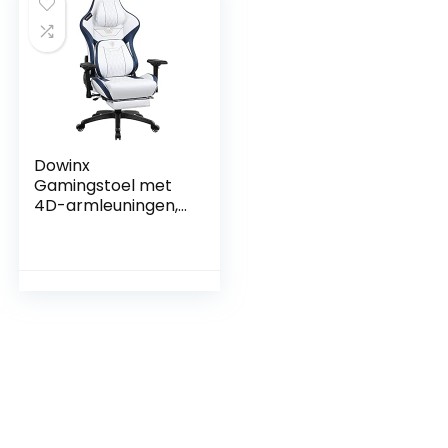
Dowinx
Gamingstoel met
4D-armleuningen,
ergonomische
gamingstoel met
voetensteun,
bureaustoel, PU-
leer, comfortabele
lendensteun, groot
en hoog, 180 kg, wit