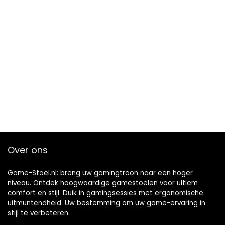
Over ons
Game-Stoel.nl: breng uw gamingtroon naar een hoger
niveau. Ontdek hoogwaardige gamestoelen voor ultiem
comfort en stijl. Duik in gamingsessies met ergonomische
uitmuntendheid. Uw bestemming om uw game-ervaring in
stijl te verbeteren.