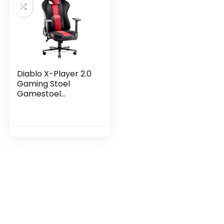
Diablo X-Player 2.0
Gaming Stoel
Gamestoel
Bureaustoel 3D-
Armleuningen Stof
Ergonomisch
ontwerp
Nek/lendekussen
Kantelfunctie
Antraciet-Rood
King (XL)