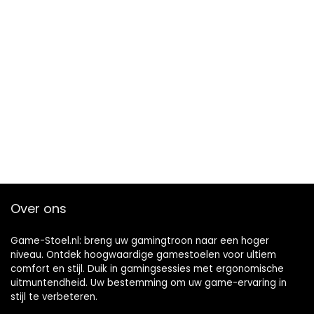
Over ons
Game-Stoel.nl: breng uw gamingtroon naar een hoger
niveau. Ontdek hoogwaardige gamestoelen voor ultiem
comfort en stijl. Duik in gamingsessies met ergonomische
uitmuntendheid. Uw bestemming om uw game-ervaring in
stijl te verbeteren.