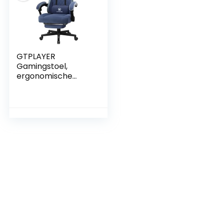
GTPLAYER
Gamingstoel,
ergonomische
gamingstoel,
bureaustoel met
stoffen oppervlak,
veerzitkussen,
armleuningen met
verbindingsarmleu
ningen en
voetensteun,
donkerblauw