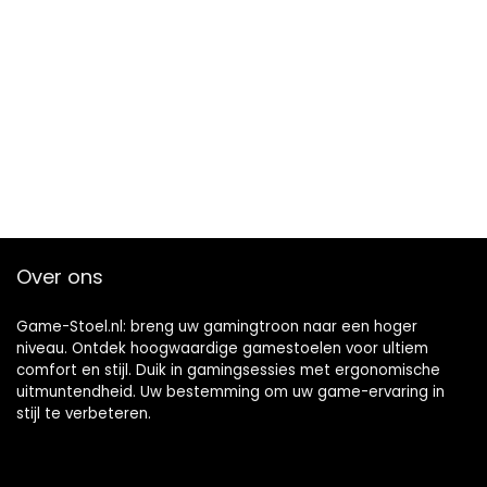
Over ons
Game-Stoel.nl: breng uw gamingtroon naar een hoger
niveau. Ontdek hoogwaardige gamestoelen voor ultiem
comfort en stijl. Duik in gamingsessies met ergonomische
uitmuntendheid. Uw bestemming om uw game-ervaring in
stijl te verbeteren.