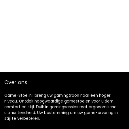
Over ons
Game-Stoel.nl: breng uw gamingtroon naar een hoger
niveau. Ontdek hoogwaardige gamestoelen voor ultiem
comfort en stijl. Duik in gamingsessies met ergonomische
uitmuntendheid. Uw bestemming om uw game-ervaring in
stijl te verbeteren.