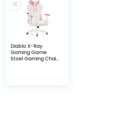
Diablo X-Ray
Gaming Game
Stoel Gaming Chair
Bureaustoel 4D
Armleuningen
Ergonomisch
Ontwerp Kunstleer
Perforatie
Kantelfunctie
Roze-Wit Normal
(L)