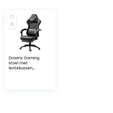
Dowinx Gaming
stoel met
lentekussen,
massage
gamingstoel met
voetensteun,
ergonomische
racestoel, 150 kg
belastbaarheid,
zwart