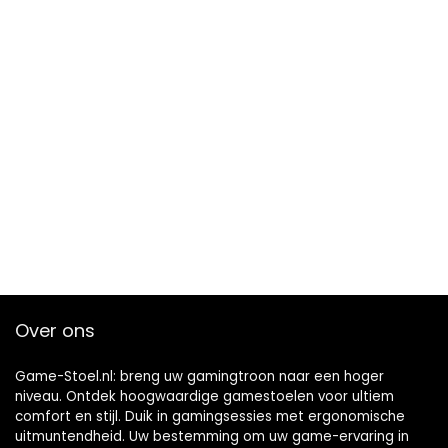
Over ons
Game-Stoel.nl: breng uw gamingtroon naar een hoger
niveau. Ontdek hoogwaardige gamestoelen voor ultiem
comfort en stijl. Duik in gamingsessies met ergonomische
uitmuntendheid. Uw bestemming om uw game-ervaring in