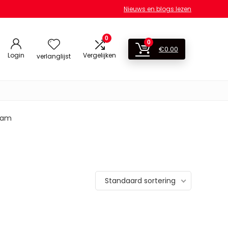
Nieuws en blogs lezen
0
0
€
0.00
Login
Vergelijken
verlanglijst
gram
Standaard sortering