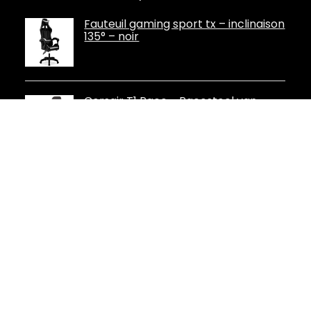
Fauteuil gaming sport tx – inclinaison
135° – noir
Corsair T1 Race - Racestoel van
kunstleer, eenvoudige montage,
ergonomische draaibare,
verstelbare hoogte en 4D-
armleuningen, lendensteun, comfortabel met
fauteuil - zwart