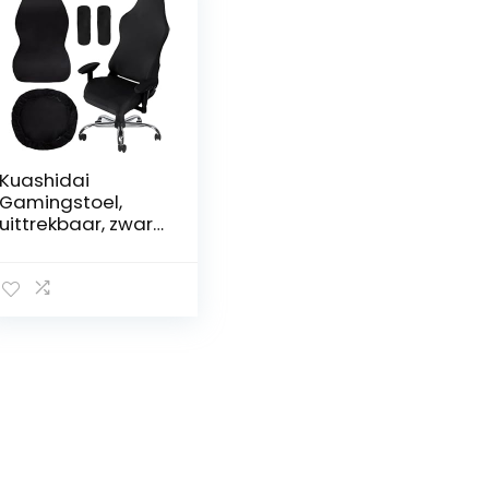
Kuashidai
Gamingstoel,
uittrekbaar, zwart,
met
Screwcoover-
afdekkingen,
computercomput
er, ergonomisch,
voor bureaustoel,
gaming (zonder
stoel)