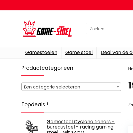
Search
for:
Gamestoelen
Game stoel
Deal van de 
Productcategorieën
H
‎
Een categorie selecteren
Topdeals!!
En
Gamestoel Cyclone tieners -
bureaustoel - racing gaming
stoel - wit zwart