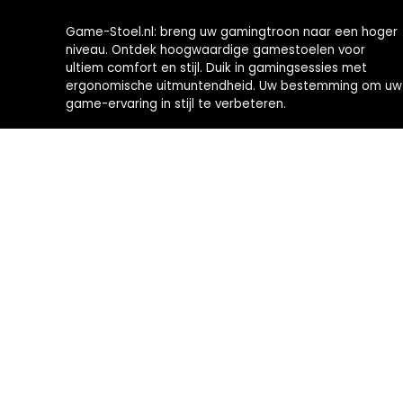
Game-Stoel.nl: breng uw gamingtroon naar een hoger
niveau. Ontdek hoogwaardige gamestoelen voor
ultiem comfort en stijl. Duik in gamingsessies met
ergonomische uitmuntendheid. Uw bestemming om uw
game-ervaring in stijl te verbeteren.
2024 © Brommobiel-kopen.nl Alle rechten voorbehouden