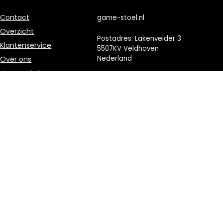
Contact
game-stoel.nl
Overzicht
Postadres: Lakenvelder 3
Klantenservice
5507KV Veldhoven
Nederland
Over ons
Onze webshops
KVK: 88360687
Vacature
E-mail:
info@game-
Blogs
stoel.nl
Privacybeleid
Adverteren