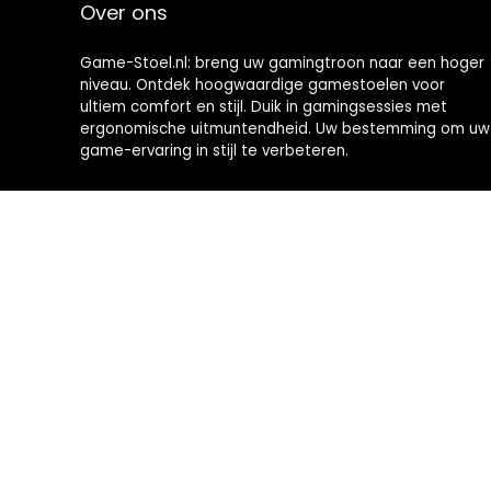
Over ons
Game-Stoel.nl: breng uw gamingtroon naar een hoger
niveau. Ontdek hoogwaardige gamestoelen voor
ultiem comfort en stijl. Duik in gamingsessies met
ergonomische uitmuntendheid. Uw bestemming om uw
game-ervaring in stijl te verbeteren.
2024 © Brommobiel-kopen.nl Alle rechten voorbehouden