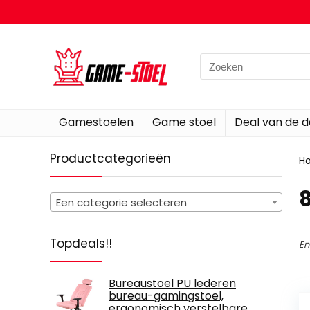
Search
for:
Gamestoelen
Game stoel
Deal van de 
Productcategorieën
H
‎
Een categorie selecteren
Topdeals!!
En
Bureaustoel PU lederen
bureau-gamingstoel,
ergonomisch verstelbare