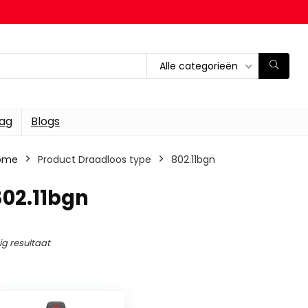
Alle categorieën
dag
Blogs
ome
Product Draadloos type
‎802.11bgn
802.11bgn
ig resultaat