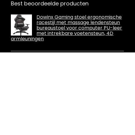
Best beoordeelde producten
Dowinx Gaming stoel ergonomische
racestijl met massage lendensteun
bureaustoel voor computer PU-leer
met intrekbare voetensteun, 4D
armleuningen
Homall Gamingstoel, outfit met
massagekussen, verstelbare rug- en
zithoogte, gamingstoel voor
volwassenen met voetsteun en
hoofdsteun, draagvermogen 150 kg, geschikt
voor zowel kantoor als thuis