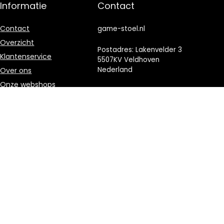
Informatie
Contact
Contact
game-stoel.nl
Overzicht
Postadres: Lakenvelder 3
Klantenservice
5507KV Veldhoven
Nederland
Over ons
Onze webshops
KVK: 88360687
Vacature
E-mail:
info@game-
Blogs
stoel.nl
Privacybeleid
Adverteren