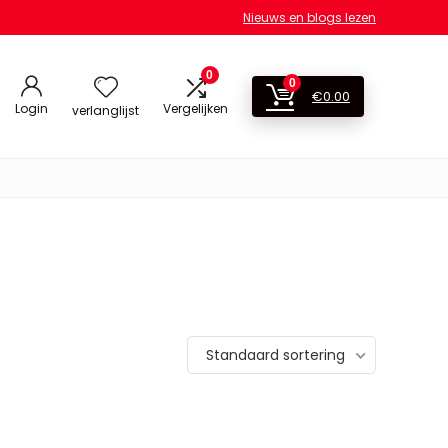
Nieuws en blogs lezen
0
0
€
0.00
Login
Vergelijken
verlanglijst
Standaard sortering