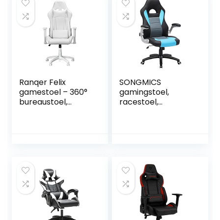
Ranqer Felix
SONGMICS
gamestoel – 360°
gamingstoel,
bureaustoel,
racestoel,
Verstelbare
bureaustoel met
Armleuningen,
hoge rugleuning,
Verstelbare
bureaustoel, in
Rugleuning,
hoogte
Afneembare en
verstelbare,
verstelbare
opklapbare
kussens,
armleuningen,
Ergonomische
wipfunctie, voor
Gaming Chair,
gamers, zwart-
Stabiel Metalen
grijs-blauw,
onderstel, Gaming
OBG28BU
Stoel – Wit