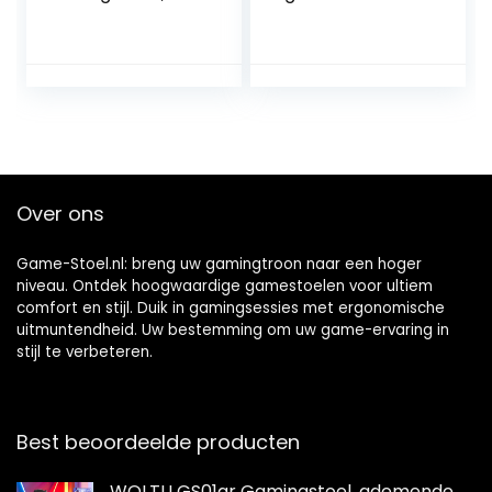
360° Gaming Stoel,
Racing Gaming
Bureaustoel met
Stoel met Lumbale
Verwijderbare
Ondersteuning
Kussens, In Hoogte
Hoofdsteun, In
Verstelbare Stoel
Hoogte
voor Office,
Verstelbaar voor
Computer, PC,
Gaming Liggende
Vergrendelbare
Racestoel PU
Stoel – Wit
Lederen Draaibare
Over ons
PC Game
Thuiskantoor
Video Game
Game-Stoel.nl: breng uw gamingtroon naar een hoger
niveau. Ontdek hoogwaardige gamestoelen voor ultiem
comfort en stijl. Duik in gamingsessies met ergonomische
uitmuntendheid. Uw bestemming om uw game-ervaring in
stijl te verbeteren.
Best beoordeelde producten
WOLTU GS01gr Gamingstoel, ademende