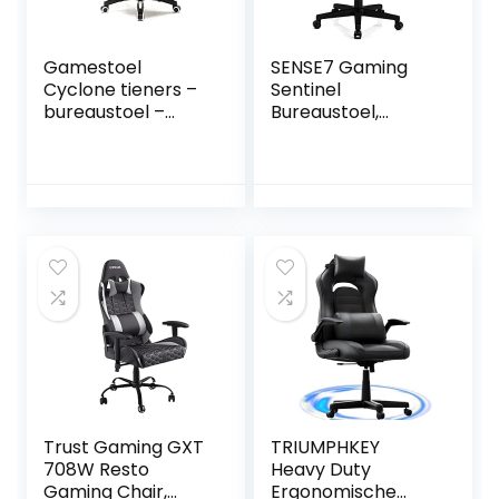
Gamestoel
SENSE7 Gaming
Cyclone tieners –
Sentinel
bureaustoel –
Bureaustoel,
racing gaming
gamer,
stoel – wit zwart
ergonomische
stoel, armleuning,
eendelig stalen
frame, instelbare
hellingshoek
zwart-rood, 40-48
x 72×59
Trust Gaming GXT
TRIUMPHKEY
708W Resto
Heavy Duty
Gaming Chair,
Ergonomische