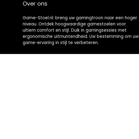
Over ons
Game-Stoel.nl: breng uw gamingtroon naar een hoger
niveau. Ontdek hoogwaardige gamestoelen voor
ultiem comfort en stijl. Duik in gamingsessies met
ergonomische uitmuntendheid. Uw bestemming om uw
game-ervaring in stijl te verbeteren.
2024 © Brommobiel-kopen.nl Alle rechten voorbehouden