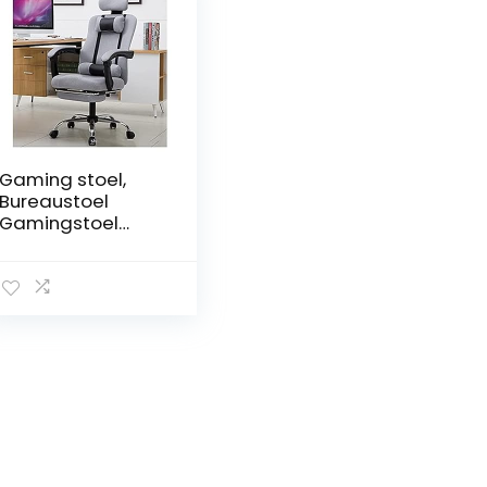
Gaming stoel,
Bureaustoel
Gamingstoel
Bureaustoel
Kantoorfauteuil
Executive stoel
met hoge
rugleuning
Computerwerksto
el Rugleuning
Leunfunctie
Ergonomisch met
voetensteun
Computerstoel
Thuiskantoor Bu