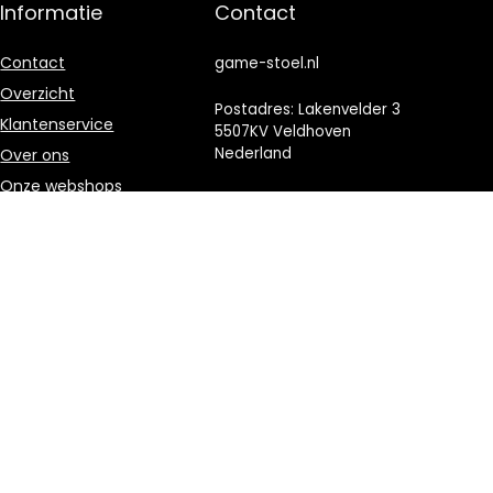
Informatie
Contact
Contact
game-stoel.nl
Overzicht
Postadres: Lakenvelder 3
Klantenservice
5507KV Veldhoven
Nederland
Over ons
Onze webshops
KVK: 88360687
Vacature
E-mail:
info@game-
Blogs
stoel.nl
Privacybeleid
Adverteren