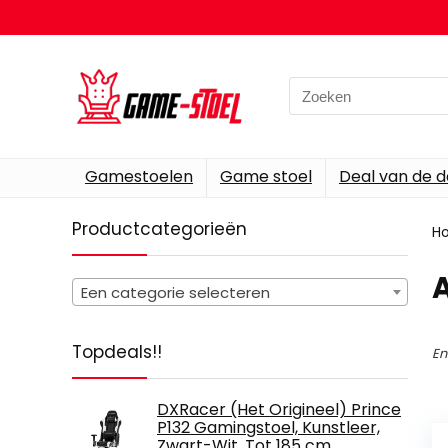
Search
for:
Gamestoelen
Game stoel
Deal van de 
Productcategorieën
H
‎
Een categorie selecteren
Topdeals!!
En
DXRacer (Het Origineel) Prince
P132 Gamingstoel, Kunstleer,
Zwart-Wit, Tot 185 cm