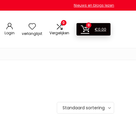
Nieuws en blogs lezen
0
0
€
0.00
Login
Vergelijken
verlanglijst
Standaard sortering