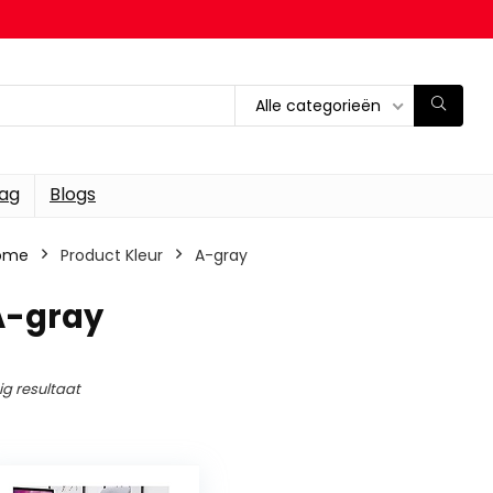
Alle categorieën
dag
Blogs
ome
Product Kleur
‎A-gray
A-gray
ig resultaat