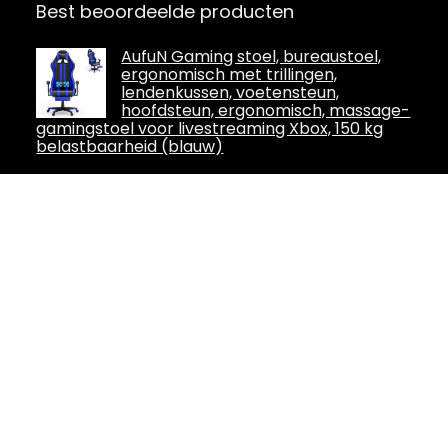
Best beoordeelde producten
AufuN Gaming stoel, bureaustoel,
ergonomisch met trillingen,
lendenkussen, voetensteun,
hoofdsteun, ergonomisch, massage-
gamingstoel voor livestreaming Xbox, 150 kg
belastbaarheid (blauw)
Homall Gaming stoel met led, 150 kg
belastbaarheid, ergonomische
bureaustoel, RGB-verlichting en
lendensteun, gamerstoel met PU-
leer