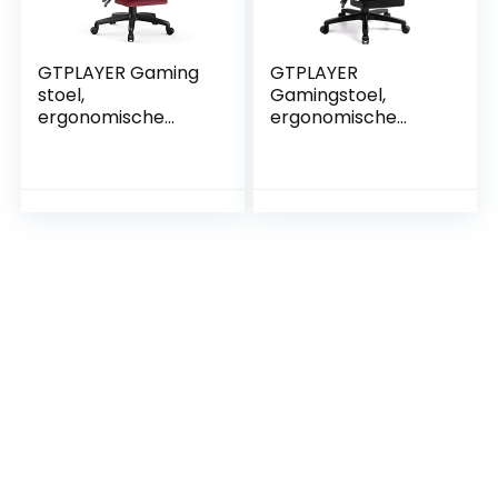
GTPLAYER Gaming
GTPLAYER
stoel,
Gamingstoel,
ergonomische
ergonomische
gamingstoel,
gamingstoel,
bureaustoel, pc,
bureaustoel, pc,
gamer, racestoel
gamer, racingstoel
met voetensteun,
met voetensteun,
luidspreker, muziek,
luidspreker, muziek,
bureaustoel,
bureaustoel,
belastbaar tot 150
belastbaar tot 151
kg, wijnrood
kg