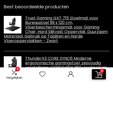
Best beoordeelde producten
Trust Gaming GXT 715 Stoelmat voor
Bureaustoel 99 x 120 cm,
Vloerbeschermingsmat voor Gaming
Chair, Hard Slijtvast Oppervlak, Duurzaam
Materiaal, Gebruik op Tapijten en Harde
Vloeroppervlakken - Zwart
ThunderX3 CORE SYNC6 Moderne
ergonomische gamingstoel, zesvoudig
verstelbaar, CORED.RDY 360-technologie,
0
afneembaar hoofdsteunkussen,
0
veelzijdige 3-in-1 voetensteun, zwart
Vergelijken