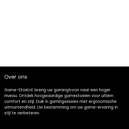
Over ons
Game-Stoel.nl: breng uw gamingtroon naar een hoger
niveau. Ontdek hoogwaardige gamestoelen voor ultiem
comfort en stijl. Duik in gamingsessies met ergonomische
uitmuntendheid. Uw bestemming om uw game-ervaring in
stijl te verbeteren.