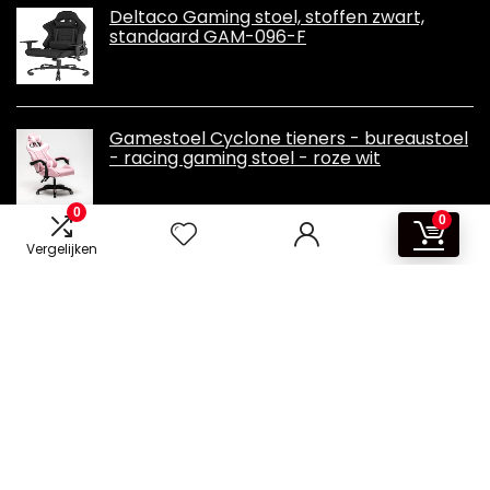
Deltaco Gaming stoel, stoffen zwart,
standaard GAM-096-F
Gamestoel Cyclone tieners - bureaustoel
- racing gaming stoel - roze wit
0
0
Vergelijken
Informatie
Contact
Overzicht
Klantenservice