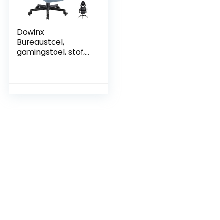
Dowinx
Bureaustoel,
gamingstoel, stof,
ergonomische
gamingstoel,
massagestoel met
voetensteun,
hoofdsteun,
lendenkussen,
gamingstoel,
draaistoel
(hemelsblauw)