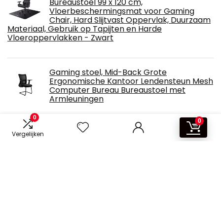
Bureaustoel 99 x 120 cm,
Vloerbeschermingsmat voor Gaming
Chair, Hard Slijtvast Oppervlak, Duurzaam
Materiaal, Gebruik op Tapijten en Harde
Vloeroppervlakken - Zwart
Gaming stoel, Mid-Back Grote
Ergonomische Kantoor Lendensteun Mesh
Computer Bureau Bureaustoel met
Armleuningen
0
0
Trust Gaming GXT 707R Resto Gaming
Vergelijken
Chair, 360° Bureaustoel, Verstelbare
Armleuningen, 2 Verwijderbare en
Verstelbare Kussens, Sterke en Robuuste
Metalen Standaard, Gaming Stoel – Rood
Ulody Gamingstoel, gamingstoel met
voetsteunen, bureaustoel met hoofdsteun