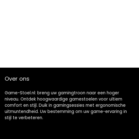
Over ons
Game-Stoel.nl: breng uw gamingtroon naar een hoger
niveau. Ontdek hoogwaardige gamestoelen voor ultiem
comfort en stijl. Duik in gamingsessies met ergonomische
uitmuntendheid. Uw bestemming om uw game-ervaring in
stijl te verbeteren.