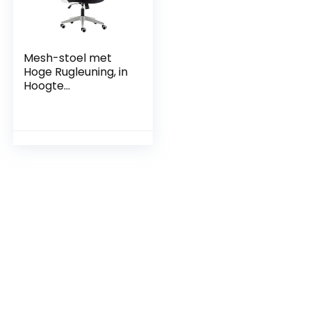
Mesh-stoel met
Hoge Rugleuning, in
Hoogte
Verstelbaar en
Ergonomische
Eenvoudige
Bureaustoel met
Wielen,
Comfortabele
Lendensteun,
Comfortabele
Armen, Geschikt
for Volwassenen,
Tieners – Wit