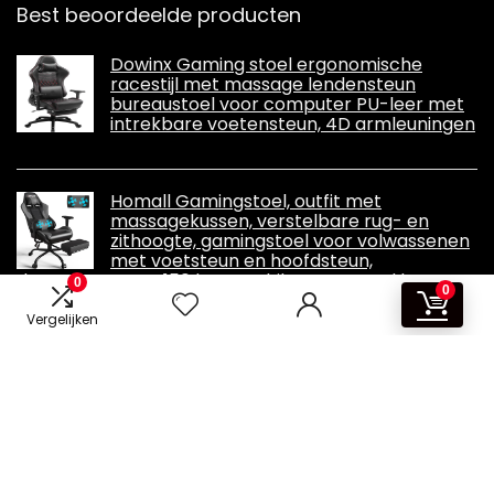
Best beoordeelde producten
Dowinx Gaming stoel ergonomische
racestijl met massage lendensteun
bureaustoel voor computer PU-leer met
intrekbare voetensteun, 4D armleuningen
Homall Gamingstoel, outfit met
massagekussen, verstelbare rug- en
zithoogte, gamingstoel voor volwassenen
met voetsteun en hoofdsteun,
draagvermogen 150 kg, geschikt voor zowel kantoor
0
0
als thuis
Vergelijken
Informatie