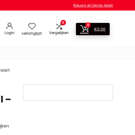
Nieuws en blogs lezen
0
0
€
0.00
Login
Vergelijken
verlanglijst
zwart
l –
jken