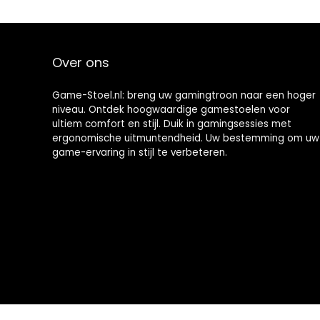
Stabiel Metalen
onderstel,
Gaming Stoel –
Wit
Over ons
Game-Stoel.nl: breng uw gamingtroon naar een hoger
niveau. Ontdek hoogwaardige gamestoelen voor
ultiem comfort en stijl. Duik in gamingsessies met
ergonomische uitmuntendheid. Uw bestemming om uw
game-ervaring in stijl te verbeteren.