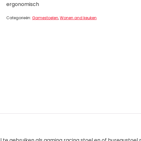
ergonomisch
Categorieën:
Gamestoelen
,
Wonen and keuken
l te gebruiken als gaming racing stoel en of bureaustoe