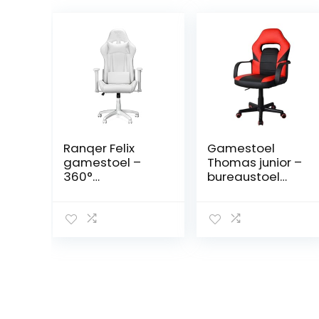
Ranqer Felix
Gamestoel
gamestoel –
Thomas junior –
360°
bureaustoel
bureaustoel,
gaming stijl –
Verstelbare
hoogte
Armleuningen,
verstelbaar –
Verstelbare
rood zwart
Rugleuning,
Afneembare en
verstelbare
kussens,
Ergonomische
Gaming Chair,