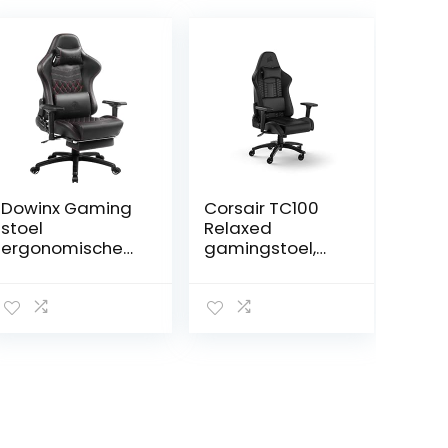
Dowinx Gaming
Corsair TC100
stoel
Relaxed
ergonomische
gamingstoel,
racestijl met
Leatherette,
massage
geïnspireerd op
lendensteun
de races,
bureaustoel
lendenkussen,
voor computer
afneembaar
PU-leer met
nekkussen van
intrekbare
visco-elastisch
voetensteun, 4D
schuim,
armleuningen
verstelbare
armleuningen,