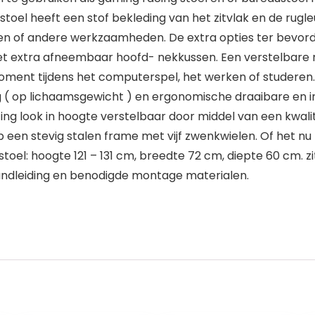
toel heeft een stof bekleding van het zitvlak en de rugl
en of andere werkzaamheden. De extra opties ter bevord
met extra afneembaar hoofd- nekkussen. Een verstelbare 
ment tijdens het computerspel, het werken of studeren.
( op lichaamsgewicht ) en ergonomische draaibare en in
ing look in hoogte verstelbaar door middel van een kwalit
p een stevig stalen frame met vijf zwenkwielen. Of het nu 
stoel: hoogte 121 – 131 cm, breedte 72 cm, diepte 60 cm. 
handleiding en benodigde montage materialen.