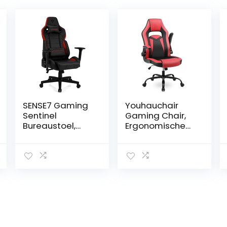
SENSE7 Gaming
Youhauchair
Sentinel
Gaming Chair,
Bureaustoel,
Ergonomische
gamer,
Bureaustoel met
ergonomische
Opklapbare
stoel,
Armleuningen,
armleuning,
Game Stoel van
eendelig stalen
PU-leer, Office
frame,
Chair,
instelbare
Ergonomic
hellingshoek
Chair,
zwart-rood, 40-
Ergonomische
48 x 72×59
Gaming Stoel