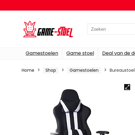
Search
for:
Gamestoelen
Game stoel
Deal van de 
Home
Shop
Gamestoelen
Bureaustoel